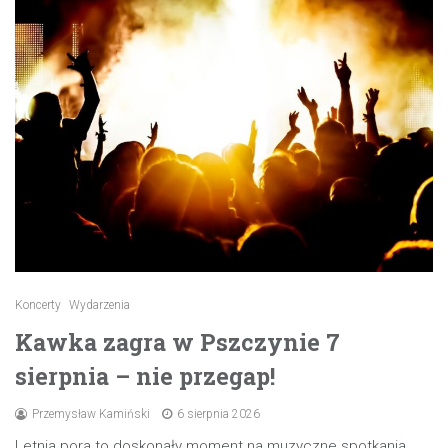
Koncerty
Wydarzenia
Kawka zagra w Pszczynie 7
sierpnia – nie przegap!
Przemysław Kamiński
6 sierpnia 2026
Letnia pora to doskonały moment na muzyczne spotkania