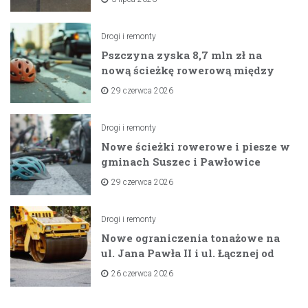
Drogi i remonty
Pszczyna zyska 8,7 mln zł na
nową ścieżkę rowerową między
zaporami
29 czerwca 2026
Drogi i remonty
Nowe ścieżki rowerowe i piesze w
gminach Suszec i Pawłowice
dzięki unijnemu wsparciu
29 czerwca 2026
Drogi i remonty
Nowe ograniczenia tonażowe na
ul. Jana Pawła II i ul. Łącznej od
lipca 2026 roku
26 czerwca 2026