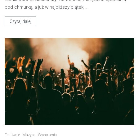
pod chmurką, a już w najbliższy piątek,…
Czytaj dalej
Festiwale
Muzyka
Wydarzenia