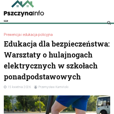
Skip
to
content
pszczynainfo.pl
Twoje źródło informacji o Pszczynie
Prewencja i edukacja policyjna
Edukacja dla bezpieczeństwa:
Warsztaty o hulajnogach
elektrycznych w szkołach
ponadpodstawowych
15 kwietnia 2026
Przemysław Kamiński