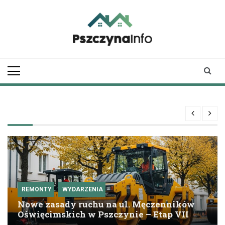
Skip
to
content
pszczynainfo.pl
Twoje źródło
informacji o
Pszczynie
REMONTY
WYDARZENIA
Nowe zasady ruchu na ul. Męczenników
Oświęcimskich w Pszczynie – Etap VII