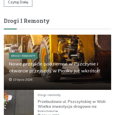
Czytaj Dalej
Drogi I Remonty
DROGI I REMONTY
Nowe przejście podziemne w Pszczynie i
otwarcie przejazdu w Piasku już wkrótce!
10 lipca 2026
Drogi i remonty
Przebudowa ul. Pszczyńskiej w Woli:
Wielka inwestycja drogowa na
horyzoncie