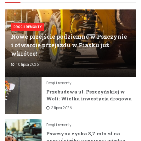
DROGI I REMONTY
Nowe przejście podziemne w Pszczynie
i otwarcie przejazdu w Piasku już
wkrótce!
10 lipca 2026
Drogi i remonty
Przebudowa ul. Pszczyńskiej w
Woli: Wielka inwestycja drogowa
na horyzoncie
3 lipca 2026
Drogi i remonty
Pszczyna zyska 8,7 mln zł na
nową ścieżkę rowerową między