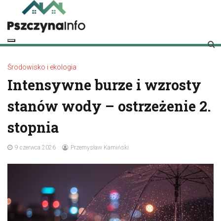
Skip
to
content
pszczynainfo.pl
Twoje źródło informacji o Pszczynie
Środowisko i ekologia
Intensywne burze i wzrosty
stanów wody – ostrzeżenie 2.
stopnia
9 czerwca 2026
Przemysław Kamiński