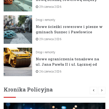
zaporami
29 czerwca 2026
Drogi i remonty
Nowe ścieżki rowerowe i piesze w
gminach Suszec i Pawłowice
dzięki unijnemu wsparciu
29 czerwca 2026
Drogi i remonty
Nowe ograniczenia tonażowe na
ul. Jana Pawła II i ul. Łącznej od
lipca 2026 roku
26 czerwca 2026
Kronika Policyjna