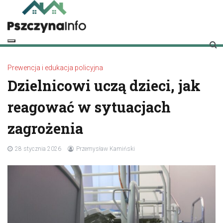
Skip
to
content
pszczynainfo.pl
Twoje źródło informacji o Pszczynie
Prewencja i edukacja policyjna
Dzielnicowi uczą dzieci, jak
reagować w sytuacjach
zagrożenia
28 stycznia 2026
Przemysław Kamiński