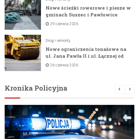
Nowe ścieżki rowerowe i piesze w
gminach Suszec i Pawłowice
dzięki unijnemu wsparciu
29 czerwca 2026
Drogi i remonty
Nowe ograniczenia tonażowe na
ul. Jana Pawła II i ul. Łącznej od
lipca 2026 roku
26 czerwca 2026
Kronika Policyjna