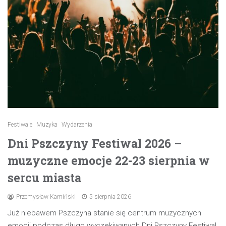
Festiwale
Muzyka
Wydarzenia
Dni Pszczyny Festiwal 2026 –
muzyczne emocje 22-23 sierpnia w
sercu miasta
Przemysław Kamiński
5 sierpnia 2026
Już niebawem Pszczyna stanie się centrum muzycznych
emocji podczas długo wyczekiwanych Dni Pszczyny Festiwal