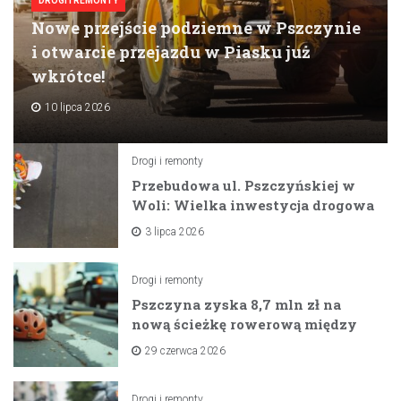
DROGI I REMONTY
Nowe przejście podziemne w Pszczynie
i otwarcie przejazdu w Piasku już
wkrótce!
10 lipca 2026
Drogi i remonty
Przebudowa ul. Pszczyńskiej w
Woli: Wielka inwestycja drogowa
na horyzoncie
3 lipca 2026
Drogi i remonty
Pszczyna zyska 8,7 mln zł na
nową ścieżkę rowerową między
zaporami
29 czerwca 2026
Drogi i remonty