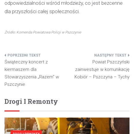
odpowiedzialności wśród młodzieży, co jest bezcenne
dla przyszłości całej społeczności.
Źródło: Komenda Powiatowa Policji w Pszczynie
Nawigacja
Świąteczny koncert z
Powiat Pszczyński
wpisu
kiermaszem dla
zainwestuje w komunikację
Stowarzyszenia „Razem” w
Kobiór – Pszczyna – Tychy
Pszczynie
Drogi I Remonty