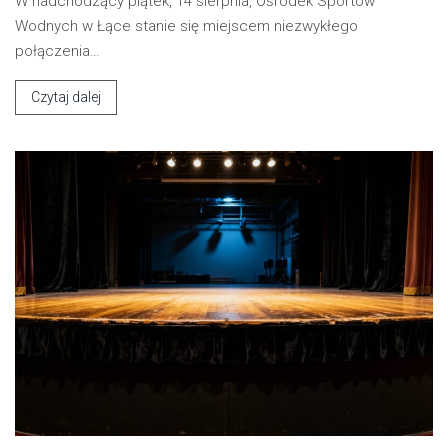
W nadchodzący piątek, 14 sierpnia, Ośrodek Sportów
Wodnych w Łące stanie się miejscem niezwykłego
połączenia…
Czytaj dalej