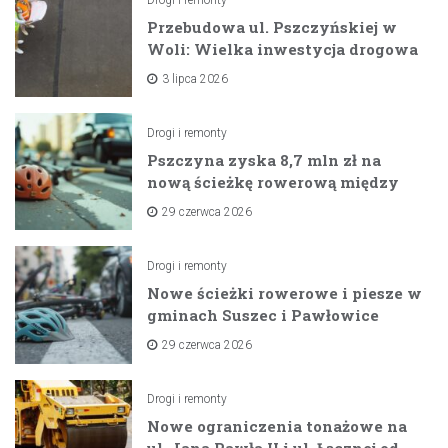
Przebudowa ul. Pszczyńskiej w
Woli: Wielka inwestycja drogowa
na horyzoncie
3 lipca 2026
Drogi i remonty
Pszczyna zyska 8,7 mln zł na
nową ścieżkę rowerową między
zaporami
29 czerwca 2026
Drogi i remonty
Nowe ścieżki rowerowe i piesze w
gminach Suszec i Pawłowice
dzięki unijnemu wsparciu
29 czerwca 2026
Drogi i remonty
Nowe ograniczenia tonażowe na