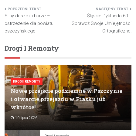
Nawigacja
Silny deszcz i burze –
Śląskie Dyktando 60+:
wpisu
ostrzeżenie dla powiatu
Sprawdź Swoje Umiejętności
pszczyńskiego
Ortograficzne!
Drogi I Remonty
DROGI I REMONTY
Nowe przejście podziemne w Pszczynie
i otwarcie przejazdu w Piasku już
wkrótce!
10 lipca 2026
Drogi i remonty