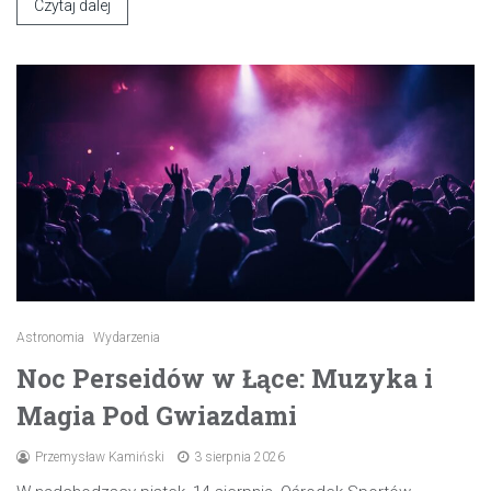
Czytaj dalej
Astronomia
Wydarzenia
Noc Perseidów w Łące: Muzyka i
Magia Pod Gwiazdami
Przemysław Kamiński
3 sierpnia 2026