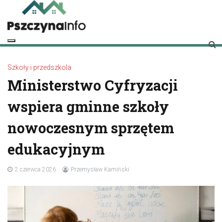
Skip
to
content
pszczynainfo.pl
Twoje źródło informacji o Pszczynie
Szkoły i przedszkola
Ministerstwo Cyfryzacji
wspiera gminne szkoły
nowoczesnym sprzętem
edukacyjnym
2 czerwca 2026
Przemysław Kamiński