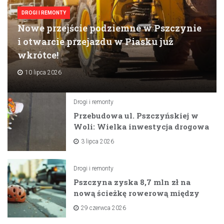
DROGI I REMONTY
Nowe przejście podziemne w Pszczynie
i otwarcie przejazdu w Piasku już
wkrótce!
10 lipca 2026
Drogi i remonty
Przebudowa ul. Pszczyńskiej w
Woli: Wielka inwestycja drogowa
na horyzoncie
3 lipca 2026
Drogi i remonty
Pszczyna zyska 8,7 mln zł na
nową ścieżkę rowerową między
zaporami
29 czerwca 2026