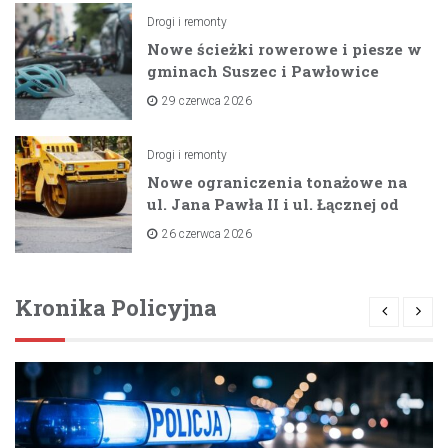
Drogi i remonty
Nowe ścieżki rowerowe i piesze w
gminach Suszec i Pawłowice
dzięki unijnemu wsparciu
29 czerwca 2026
Drogi i remonty
Nowe ograniczenia tonażowe na
ul. Jana Pawła II i ul. Łącznej od
lipca 2026 roku
26 czerwca 2026
Kronika Policyjna