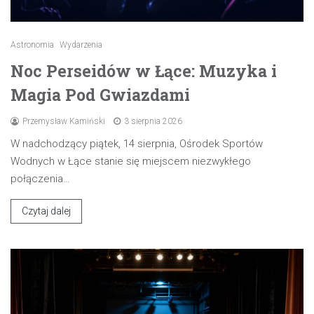
Astronomia
Wydarzenia
Noc Perseidów w Łące: Muzyka i
Magia Pod Gwiazdami
Przemysław Kamiński
3 sierpnia 2026
W nadchodzący piątek, 14 sierpnia, Ośrodek Sportów
Wodnych w Łące stanie się miejscem niezwykłego
połączenia…
Czytaj dalej