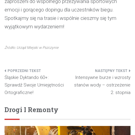
zaproszeni do wspólnego przeżywania sportowych
emocji i gorącego dopingu dla uczestników biegu.
Spotkajmy się na trasie i wspólnie cieszmy się tym
wyjątkowym wydarzeniem!
Źródło: Urząd Miejski w Pszczynie
Nawigacja
Śląskie Dyktando 60+:
Intensywne burze i wzrosty
wpisu
Sprawdź Swoje Umiejętności
stanów wody – ostrzeżenie
Ortograficzne!
2. stopnia
Drogi I Remonty