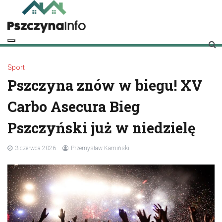
Skip
to
content
pszczynainfo.pl
Twoje źródło informacji o Pszczynie
Sport
Pszczyna znów w biegu! XV
Carbo Asecura Bieg
Pszczyński już w niedzielę
3 czerwca 2026
Przemysław Kamiński