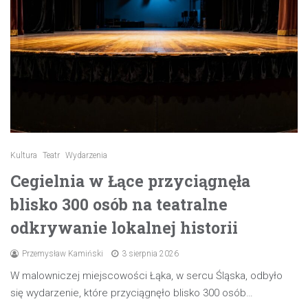
Kultura
Teatr
Wydarzenia
Cegielnia w Łące przyciągnęła
blisko 300 osób na teatralne
odkrywanie lokalnej historii
Przemysław Kamiński
3 sierpnia 2026
W malowniczej miejscowości Łąka, w sercu Śląska, odbyło
się wydarzenie, które przyciągnęło blisko 300 osób…