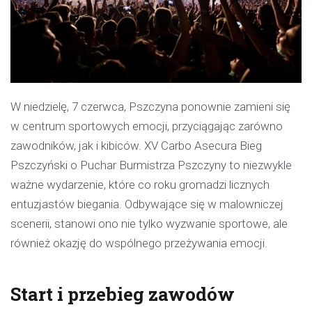
W niedzielę, 7 czerwca, Pszczyna ponownie zamieni się
w centrum sportowych emocji, przyciągając zarówno
zawodników, jak i kibiców. XV Carbo Asecura Bieg
Pszczyński o Puchar Burmistrza Pszczyny to niezwykle
ważne wydarzenie, które co roku gromadzi licznych
entuzjastów biegania. Odbywające się w malowniczej
scenerii, stanowi ono nie tylko wyzwanie sportowe, ale
również okazję do wspólnego przeżywania emocji.
Start i przebieg zawodów