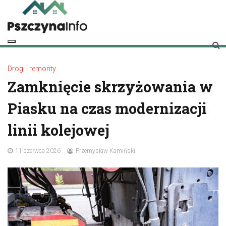
Skip
to
content
pszczynainfo.pl
Twoje źródło informacji o Pszczynie
Drogi i remonty
Zamknięcie skrzyżowania w
Piasku na czas modernizacji
linii kolejowej
11 czerwca 2026
Przemysław Kamiński