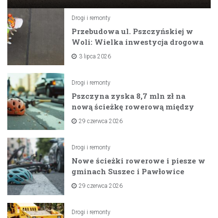
Drogi i remonty
Przebudowa ul. Pszczyńskiej w
Woli: Wielka inwestycja drogowa
na horyzoncie
3 lipca 2026
Drogi i remonty
Pszczyna zyska 8,7 mln zł na
nową ścieżkę rowerową między
zaporami
29 czerwca 2026
Drogi i remonty
Nowe ścieżki rowerowe i piesze w
gminach Suszec i Pawłowice
dzięki unijnemu wsparciu
29 czerwca 2026
Drogi i remonty