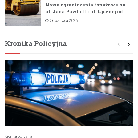
Nowe ograniczenia tonażowe na
ul. Jana Pawła II i ul. Łącznej od
lipca 2026 roku
26 czerwca 2026
Kronika Policyjna
Kronika policyjna