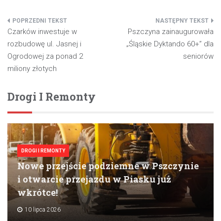
Nawigacja
Czarków inwestuje w
Pszczyna zainaugurowała
wpisu
rozbudowę ul. Jasnej i
„Śląskie Dyktando 60+” dla
Ogrodowej za ponad 2
seniorów
miliony złotych
Drogi I Remonty
DROGI I REMONTY
Nowe przejście podziemne w Pszczynie
i otwarcie przejazdu w Piasku już
wkrótce!
10 lipca 2026