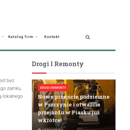
Katalog firm
Kontakt
Drogi I Remonty
jest bez
ego zamku,
DROGI I REMONTY
Nowe przejście podziemne
bą lokalnego
w Pszczynie i otwarcie
przejazdu w Piasku już
wkrótce!