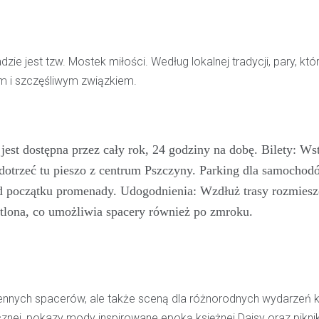
pijanego kierowcę
31 marca 2026
W trakcie podróży drogą S1 p
e jest tzw. Mostek miłości. Według lokalnej tradycji, pary, któ
w kierunku Woli, funkcjonariusz p
gim i szczęśliwym związkiem.
bielskiej jednostki prewencji, 
służbą, zauważył pojazd…
est dostępna przez cały rok, 24 godziny na dobę. Bilety: Ws
 dotrzeć tu pieszo z centrum Pszczyny. Parking dla samochod
d początku promenady. Udogodnienia: Wzdłuż trasy rozmiesz
etlona, co umożliwia spacery również po zmroku.
ennych spacerów, ale także sceną dla różnorodnych wydarzeń ku
znej, pokazy mody inspirowane epoką księżnej Daisy oraz piknik