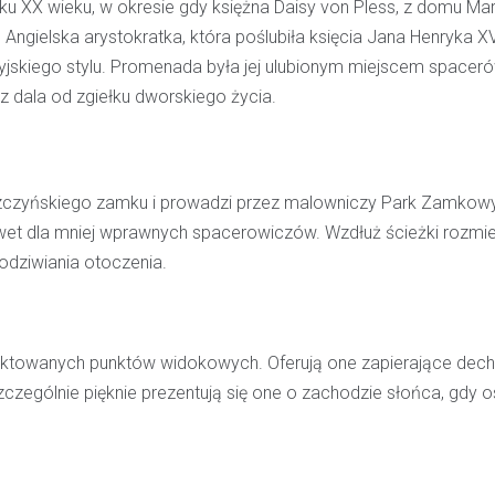
u XX wieku, w okresie gdy księżna Daisy von Pless, z domu Ma
 Angielska arystokratka, która poślubiła księcia Jana Henryka X
yjskiego stylu. Promenada była jej ulubionym miejscem spaceró
z dala od zgiełku dworskiego życia.
szczyńskiego zamku i prowadzi przez malowniczy Park Zamkow
 nawet dla mniej wprawnych spacerowiczów. Wzdłuż ścieżki rozm
odziwiania otoczenia.
ojektowanych punktów widokowych. Oferują one zapierające dec
zczególnie pięknie prezentują się one o zachodzie słońca, gdy o