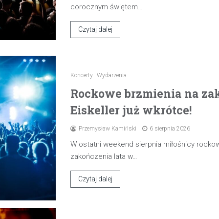
corocznym świętem…
Czytaj dalej
Koncerty
Wydarzenia
Rockowe brzmienia na zak
Eiskeller już wkrótce!
Przemysław Kamiński
6 sierpnia 2026
W ostatni weekend sierpnia miłośnicy rocko
zakończenia lata w…
Czytaj dalej