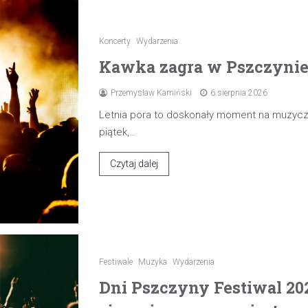
Koncerty
Wydarzenia
Kawka zagra w Pszczynie 7
Przemysław Kamiński
6 sierpnia 2026
Letnia pora to doskonały moment na muzyczn
piątek,…
Czytaj dalej
Festiwale
Muzyka
Wydarzenia
Dni Pszczyny Festiwal 20