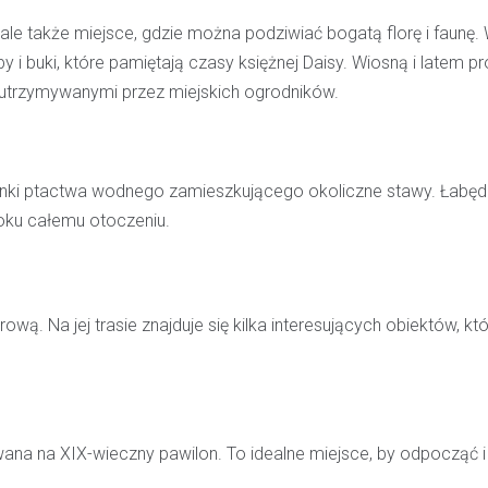
ale także miejsce, gdzie można podziwiać bogatą florę i faunę.
 i buki, które pamiętają czasy księżnej Daisy. Wiosną i latem 
utrzymywanymi przez miejskich ogrodników.
i ptactwa wodnego zamieszkującego okoliczne stawy. Łabędzi
roku całemu otoczeniu.
wą. Na jej trasie znajduje się kilka interesujących obiektów, kt
wana na XIX-wieczny pawilon. To idealne miejsce, by odpocząć i 
Kronika policyjna
Policjant poza służbą z