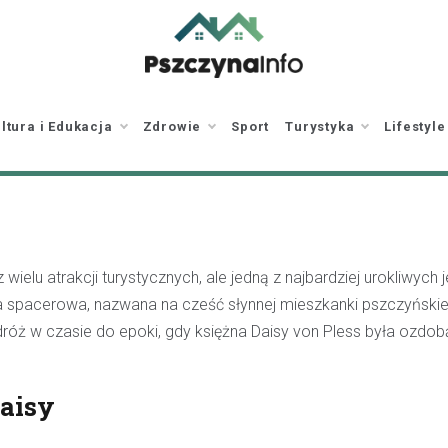
pszczynainfo.pl
Twoje źródło
informacji o Pszczynie
ltura i Edukacja
Zdrowie
Sport
Turystyka
Lifestyle
ielu atrakcji turystycznych, ale jedną z najbardziej urokliwych 
sa spacerowa, nazwana na cześć słynnej mieszkanki pszczyński
podróż w czasie do epoki, gdy księżna Daisy von Pless była ozdo
Daisy