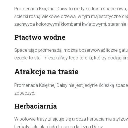
Promenada Księżnej Daisy to nie tylko trasa spacerowa, 
ścieżki rosną wiekowe drzewa, w tym majestatyczne dęby
zachwyca kolorowymi klombami kwiatowymi, starannie 
Ptactwo wodne
Spacerując promenadą, można obserwować liczne gatunk
czaple to stali mieszkańcy tego terenu, którzy dodają u
Atrakcje na trasie
Promenada Księżnej Daisy nie jest jedynie ścieżką spacero
zobaczyć:
Herbaciarnia
W połowie trasy znajduje się urocza herbaciarnia stylizo
herbaty, tak jak robiła to sama księżna Daisy.