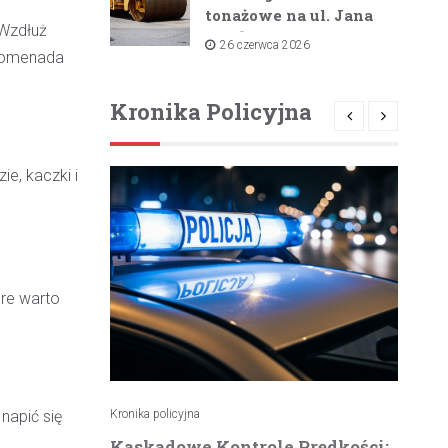
tonażowe na ul. Jana
 Wzdłuż
Pawła II i ul. Łącznej
26 czerwca 2026
promenada
od lipca 2026 roku
Kronika Policyjna
e, kaczki i
óre warto
napić się
Kronika policyjna
Kro
atrzymuje
Kaskadowe Kontrole Prędkości:
K