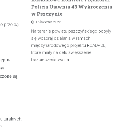
Policja Ujawnia 43 Wykroczenia
n
w Pszczynie
po
16 kwietnia 2026
rowadzącą
re przejdą
olicji z
Na terenie powiatu pszczyńskiego odbyły
W 
będąc poza
się wczoraj działania w ramach
pa
międzynarodowego projektu ROADPOL,
ma
które miały na celu zwiększenie
oś
tęp na
bezpieczeństwa na…
ów
czone są
lturalnych.
i