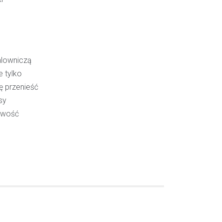
alowniczą
e tylko
ę przenieść
sy
liwość