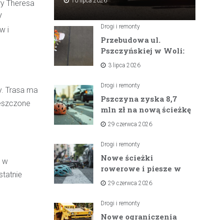
10 lipca 2026
ry Theresa
V
Drogi i remonty
w i
Przebudowa ul.
Pszczyńskiej w Woli:
Wielka inwestycja
3 lipca 2026
drogowa na
horyzoncie
Drogi i remonty
y. Trasa ma
Pszczyna zyska 8,7
ieszczone
mln zł na nową ścieżkę
rowerową między
29 czerwca 2026
zaporami
Drogi i remonty
Nowe ścieżki
h w
rowerowe i piesze w
statnie
gminach Suszec i
29 czerwca 2026
Pawłowice dzięki
unijnemu wsparciu
Drogi i remonty
Nowe ograniczenia