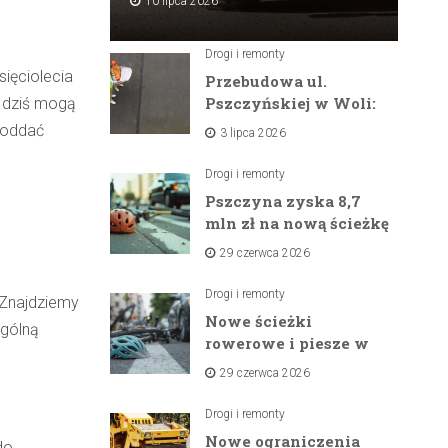
10 lipca 2026
Drogi i remonty
sięciolecia
Przebudowa ul.
Pszczyńskiej w Woli:
y dziś mogą
Wielka inwestycja
j oddać
3 lipca 2026
drogowa na
horyzoncie
Drogi i remonty
Pszczyna zyska 8,7
mln zł na nową ścieżkę
rowerową między
29 czerwca 2026
zaporami
Drogi i remonty
 Znajdziemy
Nowe ścieżki
ególną
rowerowe i piesze w
gminach Suszec i
29 czerwca 2026
Pawłowice dzięki
unijnemu wsparciu
Drogi i remonty
Nowe ograniczenia
do