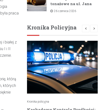
tonażowe na ul. Jana
logia
Pawła II i ul. Łącznej
26 czerwca 2026
a była praca
od lipca 2026 roku
Kronika Policyjna
i białej z
 I i II
czenie.
rię, którą
, których
ięknie
Kronika policyjna
Kro
 –
atrzymuje
Kaskadowe Kontrole Prędkości:
K