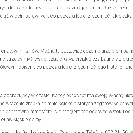
rych kosiarek konnych, które pokazują, jak zmieniała się techno
t wciąż w pełni sprawnych, co pozwala lepiej zrozumieć, jak ciężk
jonatów militariów. Można tu podziwiać egzemplarze broni palnej 
 strzelby myśliwskie, szable kawaleryjskie czy bagnety z okresu
łowym opisem, co pozwala lepiej zrozumieć jego historię i zna
wca podróżujący w czasie. Każdy eksponat ma swoją własną histo
 wrażenie zrobiła na mnie kolekcja starych zegarów ściennych
c niesamowitą atmosferę. Nie mogłem też oderwać wzroku od p
etlały śląskie domy.
Kronika policyjna
 Szewczyka 3a, Jankowice k. Pszczyny – Telefon: 032 2115014
Policjant poza służbą z