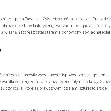
o historii pana Tadeusza Żyły, mieszkańca Jankowic. Przez dzie
rolnicze oraz broń historyczną, tworząc imponujący zbiór, któr
ą własną historię i został starannie odnowiony, aby jak najlepie
?
które niegdyś stanowiły wyposażenie typowego śląskiego domu.
kołowrotki do przędzenia wełny czy ręczne młynki do kawy. Szcz
y czy łóżka, które są prawdziwymi dziełami sztuki stolarskiej.
awnego rolnictwa. Można tu zobaczyć ręczne pługi, brony, cepy 