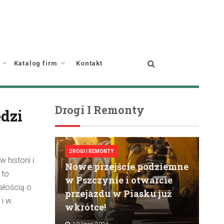
Katalog firm
Kontakt
Drogi I Remonty
dzi
DROGI I REMONTY
historii i
Nowe przejście podziemne
 to
w Pszczynie i otwarcie
ałością o
przejazdu w Piasku już
 i w
wkrótce!