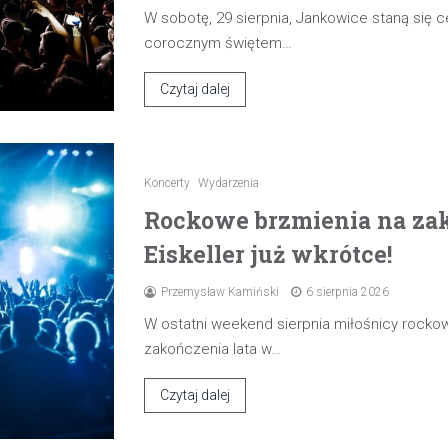
W sobotę, 29 sierpnia, Jankowice staną się
corocznym świętem…
Czytaj dalej
Koncerty
Wydarzenia
Rockowe brzmienia na zak
Eiskeller już wkrótce!
Przemysław Kamiński
6 sierpnia 2026
W ostatni weekend sierpnia miłośnicy rocko
zakończenia lata w…
Czytaj dalej