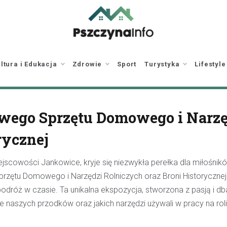
pszczynainfo.pl
Twoje źródło
informacji o Pszczynie
ltura i Edukacja
Zdrowie
Sport
Turystyka
Lifestyle
wego Sprzętu Domowego i Narzę
rycznej
cowości Jankowice, kryje się niezwykła perełka dla miłośników 
zętu Domowego i Narzędzi Rolniczych oraz Broni Historycznej
odróż w czasie. Ta unikalna ekspozycja, stworzona z pasją i db
 naszych przodków oraz jakich narzędzi używali w pracy na roli