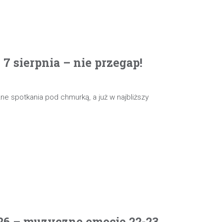
 sierpnia – nie przegap!
e spotkania pod chmurką, a już w najbliższy
26 – muzyczne emocje 22-23