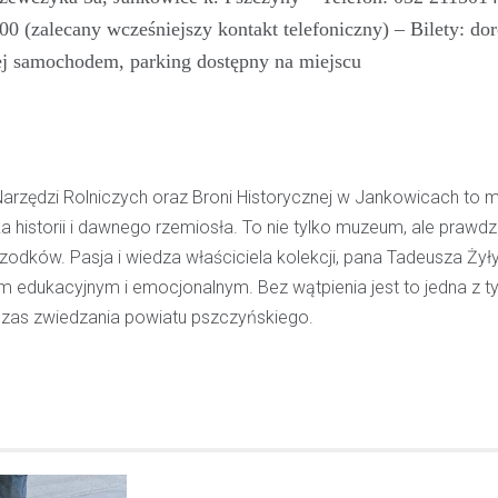
pijanego kierowcę
0 (zalecany wcześniejszy kontakt telefoniczny) – Bilety: dor
piej samochodem, parking dostępny na miejscu
31 marca 2026
W trakcie podróży drogą S1 p
w kierunku Woli, funkcjonariusz p
bielskiej jednostki prewencji, 
służbą, zauważył pojazd…
zędzi Rolniczych oraz Broni Historycznej w Jankowicach to m
 historii i dawnego rzemiosła. To nie tylko muzeum, ale prawd
zodków. Pasja i wiedza właściciela kolekcji, pana Tadeusza Żyły,
m edukacyjnym i emocjonalnym. Bez wątpienia jest to jedna z t
dczas zwiedzania powiatu pszczyńskiego.