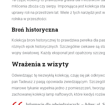
młócenia zboża czy sierpy. Imponująca jest kolekcja sta
uprawy roli na przestrzeni lat. Wiele z tych narzędzi jes
rolnika w przeszłości.
Broń historyczna
Kolekcja broni historycznej to prawdziwa perełka dla pas
różnych epok historycznych. Szczególnie ciekawe są stare
wojny światowej. Każdy eksponat jest opatrzony szczegó
Wrażenia z wizyty
Odwiedzając tę niezwykłą kolekcję, czuję się jak odkry
pan Tadeusz z pasją opowiada zwiedzającym. Szczególne
miarowe tykanie wypełnia jedno z pomieszczeń, tworzą
zachowanej kolekcji lamp naftowych, które kiedyś rozświ
Informacje dla odwiedzających: – Adres: ul.