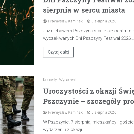
sierpnia w sercu miasta
Przemysław Kamiński
5 sierpnia 2026
Już niebawem Pszczyna stanie się centrum
wyczekiwanych Dni Pszczyny Festiwal 2026.
Czytaj dalej
Koncerty
Wydarzenia
Uroczystości z okazji Świ
Pszczynie – szczegóły pr
Przemysław Kamiński
5 sierpnia 2026
W Pszczynie, 7 sierpnia, mieszkańcy i gośc
wydarzeniu z okazji…