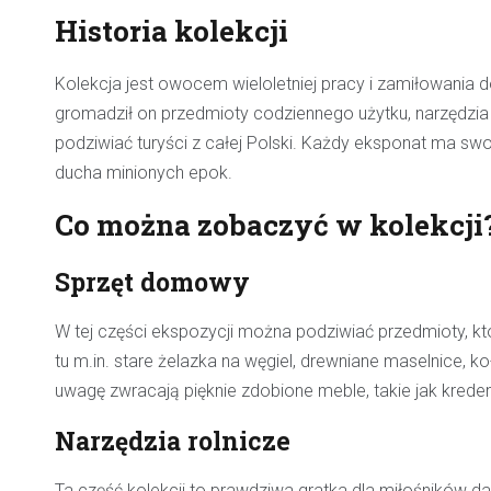
Historia kolekcji
Kolekcja jest owocem wieloletniej pracy i zamiłowania d
gromadził on przedmioty codziennego użytku, narzędzia 
podziwiać turyści z całej Polski. Każdy eksponat ma swoj
ducha minionych epok.
Co można zobaczyć w kolekcji
Sprzęt domowy
W tej części ekspozycji można podziwiać przedmioty, 
tu m.in. stare żelazka na węgiel, drewniane maselnice, 
uwagę zwracają pięknie zdobione meble, takie jak kredens
Narzędzia rolnicze
Ta część kolekcji to prawdziwa gratka dla miłośników d