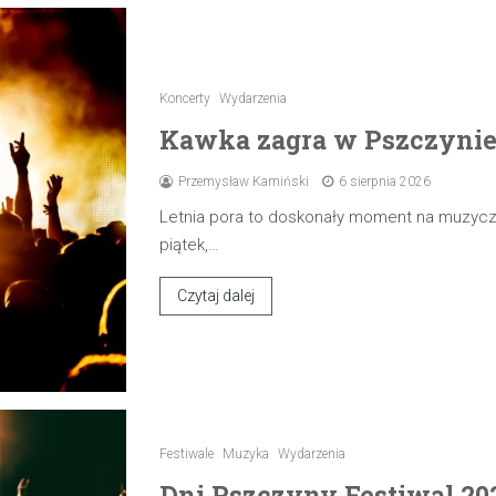
Koncerty
Wydarzenia
Kawka zagra w Pszczynie 7
Przemysław Kamiński
6 sierpnia 2026
Letnia pora to doskonały moment na muzyczn
piątek,…
Czytaj dalej
Festiwale
Muzyka
Wydarzenia
Dni Pszczyny Festiwal 20