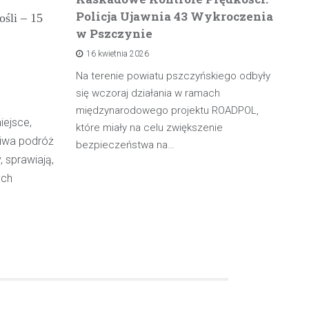
Policja Ujawnia 43 Wykroczenia
n
ośli – 15
w Pszczynie
po
16 kwietnia 2026
rowadzącą
olicji z
Na terenie powiatu pszczyńskiego odbyły
W 
będąc poza
się wczoraj działania w ramach
pa
międzynarodowego projektu ROADPOL,
ma
iejsce,
które miały na celu zwiększenie
oś
ziwa podróż
bezpieczeństwa na…
 sprawiają,
ych