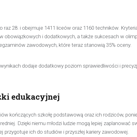
 raz 28. i obejmuje 1411 liceów oraz 1160 techników. Kryteri
tów obowiązkowych i dodatkowych, a także sukcesach w olim
 egzaminów zawodowych, które teraz stanowią 35% oceny.
 wynikach dodaje dodatkowy poziom sprawiedliwości i precyzj
żki edukacyjnej
czniów kończących szkołę podstawową oraz ich rodziców, pon
redniej. Dzięki niemu młodzi ludzie mogą lepiej zaplanować s
ej przygotuje ich do studiów i przyszłej kariery zawodowej.