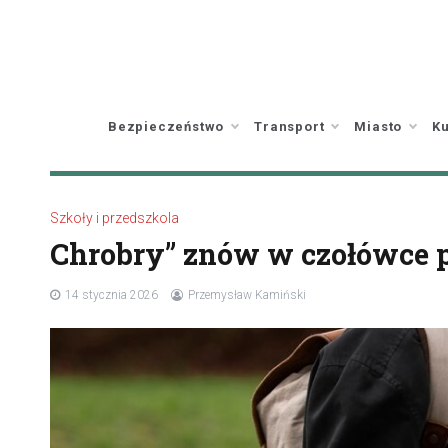
Skip
to
content
Bezpieczeństwo
Transport
Miasto
Ku
Szkoły i przedszkola
Chrobry” znów w czołówce p
14 stycznia 2026
Przemysław Kamiński