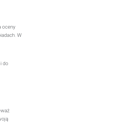
a oceny
piadach. W
i do
ieważ
woją