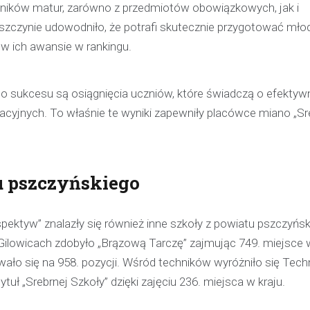
yników matur, zarówno z przedmiotów obowiązkowych, jak i
pijanego kierowcę
zczynie udowodniło, że potrafi skutecznie przygotować mło
31 marca 2026
w ich awansie w rankingu.
W trakcie podróży drogą S1 p
w kierunku Woli, funkcjonariusz p
 do sukcesu są osiągnięcia uczniów, które świadczą o efekty
bielskiej jednostki prewencji, 
służbą, zauważył pojazd…
acyjnych. To właśnie te wyniki zapewniły placówce miano „Sr
u pszczyńskiego
pektyw” znalazły się również inne szkoły z powiatu pszczyńsk
 Gilowicach zdobyło „Brązową Tarczę” zajmując 749. miejsce w
wało się na 958. pozycji. Wśród techników wyróżniło się Tec
uł „Srebrnej Szkoły” dzięki zajęciu 236. miejsca w kraju.