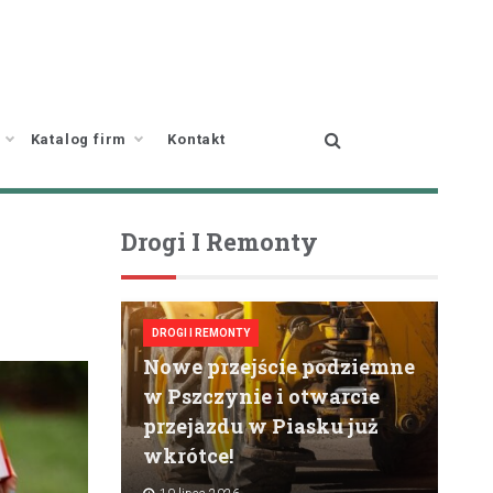
Katalog firm
Kontakt
Drogi I Remonty
DROGI I REMONTY
Nowe przejście podziemne
w Pszczynie i otwarcie
przejazdu w Piasku już
wkrótce!