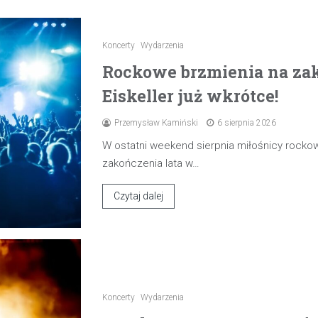
Koncerty
Wydarzenia
Rockowe brzmienia na zak
Eiskeller już wkrótce!
Przemysław Kamiński
6 sierpnia 2026
W ostatni weekend sierpnia miłośnicy rocko
zakończenia lata w…
Czytaj dalej
Koncerty
Wydarzenia