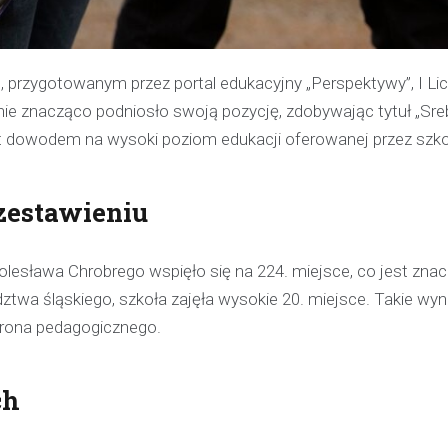
 przygotowanym przez portal edukacyjny „Perspektywy”, I L
e znacząco podniosło swoją pozycję, zdobywając tytuł „Sre
t dowodem na wysoki poziom edukacji oferowanej przez szko
zestawieniu
olesława Chrobrego wspięło się na 224. miejsce, co jest zn
ztwa śląskiego, szkoła zajęła wysokie 20. miejsce. Takie wyni
 grona pedagogicznego.
ch
Kronika policyjna
Policjant poza służbą z