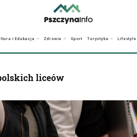
pszczynainfo.pl
Twoje źródło
informacji o Pszczynie
ltura i Edukacja
Zdrowie
Sport
Turystyka
Lifestyle
olskich liceów