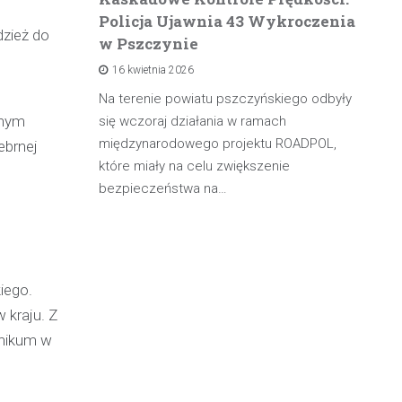
Policja Ujawnia 43 Wykroczenia
n
dzież do
w Pszczynie
po
16 kwietnia 2026
rowadzącą
olicji z
Na terenie powiatu pszczyńskiego odbyły
W 
wnym
będąc poza
się wczoraj działania w ramach
pa
międzynarodowego projektu ROADPOL,
ma
ebrnej
które miały na celu zwiększenie
oś
bezpieczeństwa na…
iego.
 kraju. Z
hnikum w