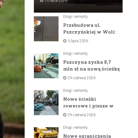
10 lipca 2026
Drogi i remonty
Przebudowa ul.
Pszczyńskiej w Woli:
Wielka inwestycja
3 lipca 2026
drogowa na
horyzoncie
Drogi i remonty
Pszczyna zyska 8,7
mln zł na nową ścieżkę
rowerową między
29 czerwca 2026
zaporami
Drogi i remonty
Nowe ścieżki
rowerowe i piesze w
gminach Suszec i
29 czerwca 2026
Pawłowice dzięki
unijnemu wsparciu
Drogi i remonty
Nowe ograniczenia