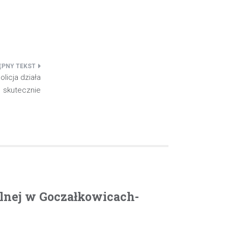
licja działa
skutecznie
olnej w Goczałkowicach-