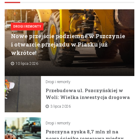
DROGI I REMONTY
Nowe przejście podziemne w Pszczynie
i otwarcie przejazdu w Piasku już
wkrótce!
10 lipca 2026
Drogi i remonty
Przebudowa ul. Pszczyńskiej w
Woli: Wielka inwestycja drogowa
na horyzoncie
3 lipca 2026
Drogi i remonty
Pszczyna zyska 8,7 mln zł na
nową ścieżkę rowerową między