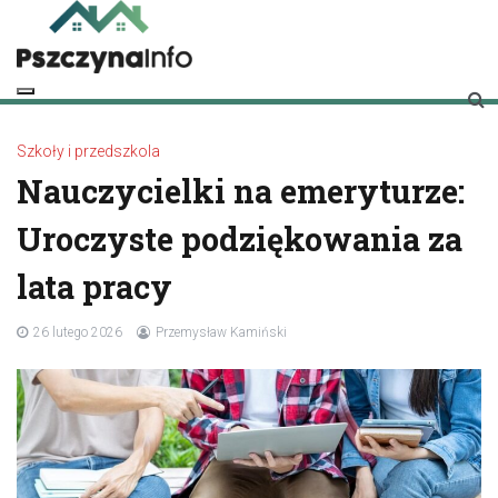
Skip
to
content
pszczynainfo.pl
Twoje źródło informacji o Pszczynie
Szkoły i przedszkola
Nauczycielki na emeryturze:
Uroczyste podziękowania za
lata pracy
26 lutego 2026
Przemysław Kamiński