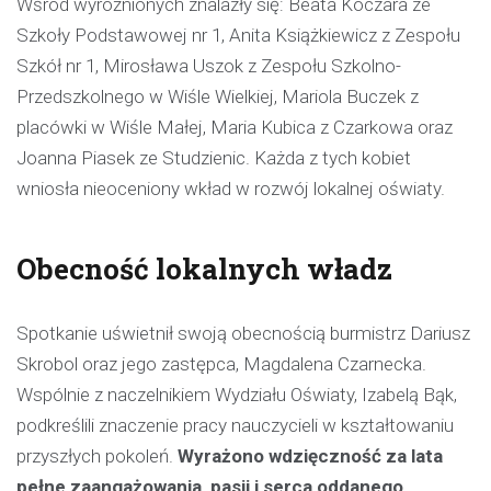
Wśród wyróżnionych znalazły się: Beata Koczara ze
Szkoły Podstawowej nr 1, Anita Książkiewicz z Zespołu
Szkół nr 1, Mirosława Uszok z Zespołu Szkolno-
Przedszkolnego w Wiśle Wielkiej, Mariola Buczek z
placówki w Wiśle Małej, Maria Kubica z Czarkowa oraz
Joanna Piasek ze Studzienic. Każda z tych kobiet
wniosła nieoceniony wkład w rozwój lokalnej oświaty.
Obecność lokalnych władz
Spotkanie uświetnił swoją obecnością burmistrz Dariusz
Skrobol oraz jego zastępca, Magdalena Czarnecka.
Wspólnie z naczelnikiem Wydziału Oświaty, Izabelą Bąk,
podkreślili znaczenie pracy nauczycieli w kształtowaniu
przyszłych pokoleń.
Wyrażono wdzięczność za lata
pełne zaangażowania, pasji i serca oddanego