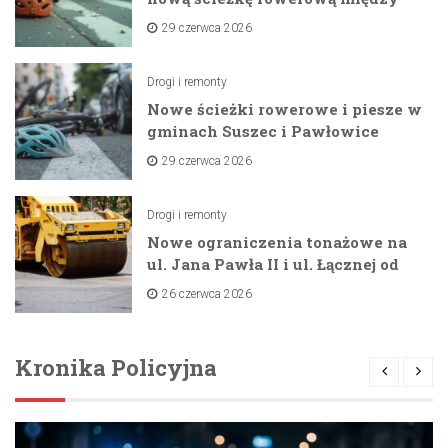
zaporami
29 czerwca 2026
Drogi i remonty
Nowe ścieżki rowerowe i piesze w
gminach Suszec i Pawłowice
dzięki unijnemu wsparciu
29 czerwca 2026
Drogi i remonty
Nowe ograniczenia tonażowe na
ul. Jana Pawła II i ul. Łącznej od
lipca 2026 roku
26 czerwca 2026
Kronika Policyjna