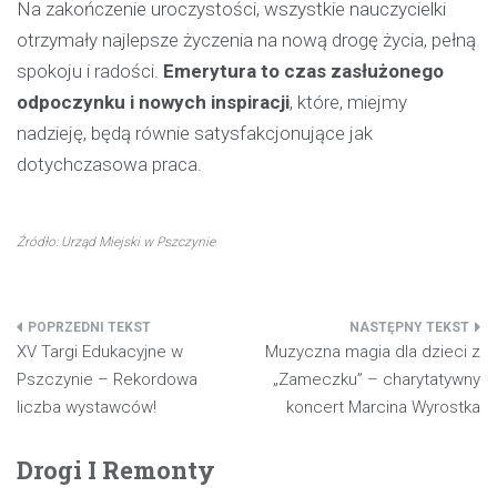
Na zakończenie uroczystości, wszystkie nauczycielki
otrzymały najlepsze życzenia na nową drogę życia, pełną
spokoju i radości.
Emerytura to czas zasłużonego
odpoczynku i nowych inspiracji
, które, miejmy
nadzieję, będą równie satysfakcjonujące jak
dotychczasowa praca.
Źródło: Urząd Miejski w Pszczynie
Nawigacja
XV Targi Edukacyjne w
Muzyczna magia dla dzieci z
wpisu
Pszczynie – Rekordowa
„Zameczku” – charytatywny
liczba wystawców!
koncert Marcina Wyrostka
Drogi I Remonty