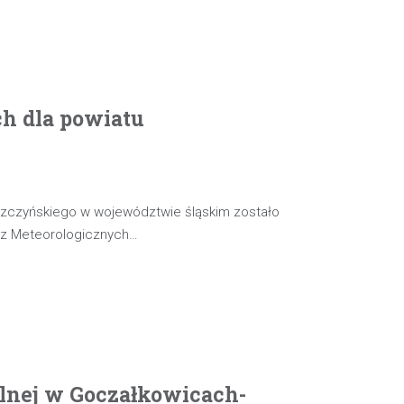
ch dla powiatu
szczyńskiego w województwie śląskim zostało
oz Meteorologicznych…
olnej w Goczałkowicach-