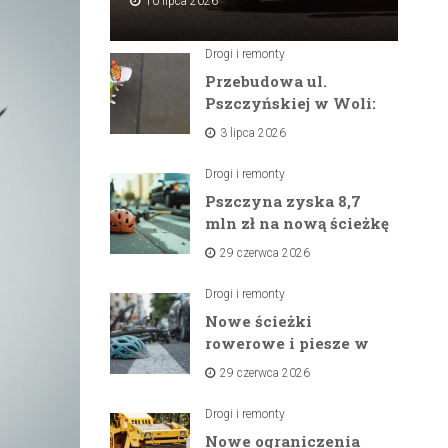
10 lipca 2026
Drogi i remonty
Przebudowa ul.
Pszczyńskiej w Woli:
Wielka inwestycja
3 lipca 2026
drogowa na
horyzoncie
Drogi i remonty
Pszczyna zyska 8,7
mln zł na nową ścieżkę
rowerową między
29 czerwca 2026
zaporami
Drogi i remonty
Nowe ścieżki
rowerowe i piesze w
gminach Suszec i
29 czerwca 2026
Pawłowice dzięki
unijnemu wsparciu
Drogi i remonty
Nowe ograniczenia