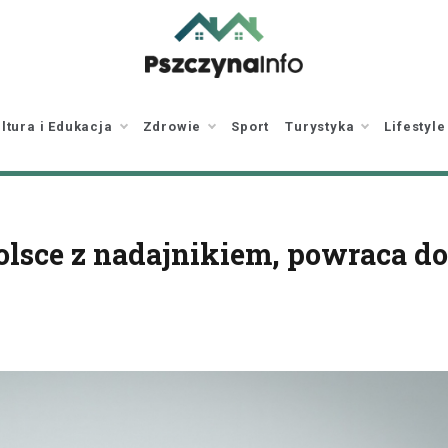
pszczynainfo.pl
Twoje źródło
informacji o Pszczynie
ltura i Edukacja
Zdrowie
Sport
Turystyka
Lifestyle
olsce z nadajnikiem, powraca do