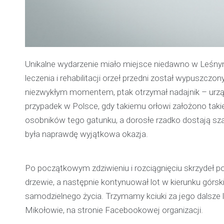
Unikalne wydarzenie miało miejsce niedawno w Leśny
leczenia i rehabilitacji orzeł przedni został wypuszc
niezwykłym momentem, ptak otrzymał nadajnik – urządz
przypadek w Polsce, gdy takiemu orłowi założono taki
osobników tego gatunku, a dorosłe rzadko dostają sz
była naprawdę wyjątkowa okazja.
Po początkowym zdziwieniu i rozciągnięciu skrzydeł po
drzewie, a następnie kontynuował lot w kierunku górski
samodzielnego życia. Trzymamy kciuki za jego dalsze 
Mikołowie, na stronie Facebookowej organizacji.