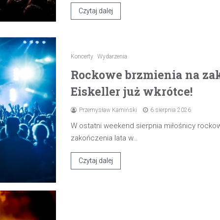
Czytaj dalej
Koncerty
Wydarzenia
Rockowe brzmienia na zak
Eiskeller już wkrótce!
Przemysław Kamiński
6 sierpnia 2026
W ostatni weekend sierpnia miłośnicy rocko
zakończenia lata w…
Czytaj dalej