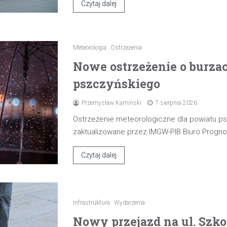
Czytaj dalej
Meteorologia
Ostrzeżenia
Nowe ostrzeżenie o burza
pszczyńskiego
Przemysław Kamiński
7 sierpnia 2026
Ostrzeżenie meteorologiczne dla powiatu p
zaktualizowane przez IMGW-PIB Biuro Progn
Czytaj dalej
Infrastruktura
Wydarzenia
Nowy przejazd na ul. Szk