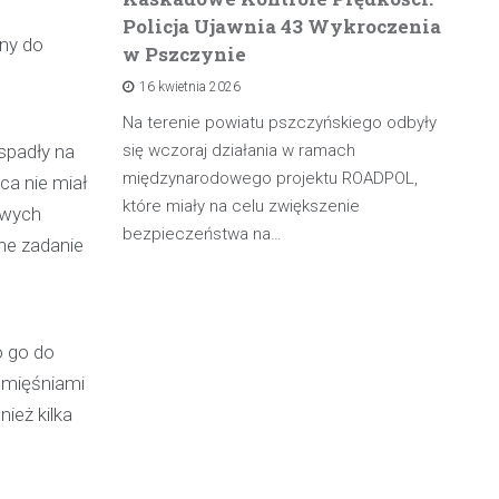
Policja Ujawnia 43 Wykroczenia
n
any do
w Pszczynie
po
16 kwietnia 2026
rowadzącą
olicji z
Na terenie powiatu pszczyńskiego odbyły
W 
spadły na
będąc poza
się wczoraj działania w ramach
pa
międzynarodowego projektu ROADPOL,
ma
ca nie miał
które miały na celu zwiększenie
oś
owych
bezpieczeństwa na…
ne zadanie
o go do
i mięśniami
ież kilka