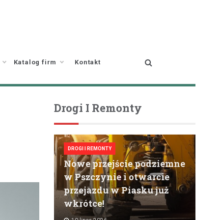
Katalog firm
Kontakt
Drogi I Remonty
DROGI I REMONTY
Nowe przejście podziemne
w Pszczynie i otwarcie
przejazdu w Piasku już
wkrótce!