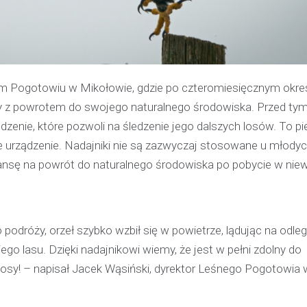
m Pogotowiu w Mikołowie, gdzie po czteromiesięcznym okre
zony z powrotem do swojego naturalnego środowiska. Przed ty
enie, które pozwoli na śledzenie jego dalszych losów. To p
e urządzenie. Nadajniki nie są zazwyczaj stosowane u młody
ansę na powrót do naturalnego środowiska po pobycie w niew
 podróży, orzeł szybko wzbił się w powietrze, lądując na odle
ego lasu. Dzięki nadajnikowi wiemy, że jest w pełni zdolny do
losy! – napisał Jacek Wąsiński, dyrektor Leśnego Pogotowia 
Kronika policyjna
Policjant poza służbą z