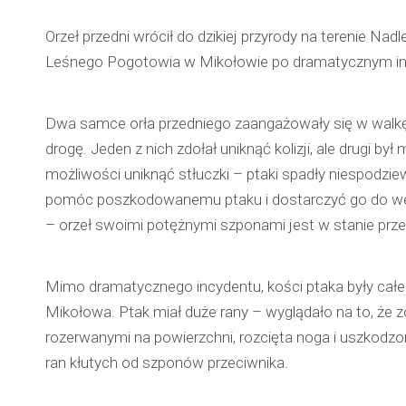
Orzeł przedni wrócił do dzikiej przyrody na terenie N
Leśnego Pogotowia w Mikołowie po dramatycznym in
Dwa samce orła przedniego zaangażowały się w walkę 
drogę. Jeden z nich zdołał uniknąć kolizji, ale drugi b
możliwości uniknąć stłuczki – ptaki spadły niespodzi
pomóc poszkodowanemu ptaku i dostarczyć go do weter
– orzeł swoimi potężnymi szponami jest w stanie przeb
Mimo dramatycznego incydentu, kości ptaka były całe
Mikołowa. Ptak miał duże rany – wyglądało na to, że z
rozerwanymi na powierzchni, rozcięta noga i uszkodzo
ran kłutych od szponów przeciwnika.