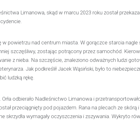
pijanego kierowcę
adleśnictwa Limanowa, skąd w marcu 2023 roku został przekaz
31 marca 2026
cydencie.
W trakcie podróży drogą S1 p
w kierunku Woli, funkcjonariusz p
w powietrzu nad centrum miasta. W gorączce starcia nagle 
bielskiej jednostki prewencji, 
służbą, zauważył pojazd…
ył mniej szczęśliwy, zostając potrącony przez samochód. Kierow
ewanie z nieba. Na szczęście, znaleziono odważnych ludzi got
ynarza. Jak podkreślił Jacek Wąsiński, było to niebezpiecz
ić ludzką rękę.
. Orła odbierało Nadleśnictwo Limanowa i przetransportował
ostał przeciągnięty pod pojazdem. Rana na plecach ze skórą 
ne skrzydła wymagały oczyszczenia i zszywania. Wykryto równ