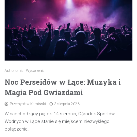
Astronomia
Wydarzenia
Noc Perseidów w Łące: Muzyka i
Magia Pod Gwiazdami
Przemysław Kamiński
3 sierpnia 2026
W nadchodzący piątek, 14 sierpnia, Ośrodek Sportów
Wodnych w Łące stanie się miejscem niezwykłego
połączenia…