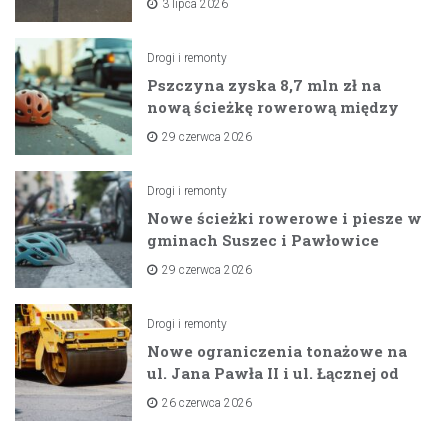
3 lipca 2026
Drogi i remonty
Pszczyna zyska 8,7 mln zł na
nową ścieżkę rowerową między
zaporami
29 czerwca 2026
Drogi i remonty
Nowe ścieżki rowerowe i piesze w
gminach Suszec i Pawłowice
dzięki unijnemu wsparciu
29 czerwca 2026
Drogi i remonty
Nowe ograniczenia tonażowe na
ul. Jana Pawła II i ul. Łącznej od
lipca 2026 roku
26 czerwca 2026