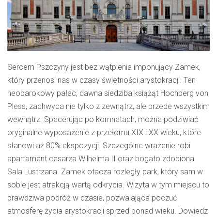
Sercem Pszczyny jest bez wątpienia imponujący Zamek,
który przenosi nas w czasy świetności arystokracji. Ten
neobarokowy pałac, dawna siedziba książąt Hochberg von
Pless, zachwyca nie tylko z zewnątrz, ale przede wszystkim
wewnątrz. Spacerując po komnatach, można podziwiać
oryginalne wyposażenie z przełomu XIX i XX wieku, które
stanowi aż 80% ekspozycji. Szczególne wrażenie robi
apartament cesarza Wilhelma II oraz bogato zdobiona
Sala Lustrzana. Zamek otacza rozległy park, który sam w
sobie jest atrakcją wartą odkrycia. Wizyta w tym miejscu to
prawdziwa podróż w czasie, pozwalająca poczuć
atmosferę życia arystokracji sprzed ponad wieku.
Dowiedz