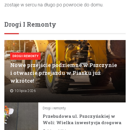
zostaje w sercu na długo po powrocie do domu.
Drogi I Remonty
DROGI I REMONTY
Nowe przejście podziemne w Pszczynie
i otwarcie przejazdu w Piasku już
wkrótce!
10 lipca 2026
Drogi i remonty
Przebudowa ul. Pszczyńskiej w
Woli: Wielka inwestycja drogowa
na horyzoncie