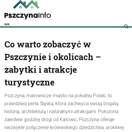
Skip
to
content
pszczynainfo.pl
Twoje źródło informacji o Pszczynie
Co warto zobaczyć w
Pszczynie i okolicach –
zabytki i atrakcje
turystyczne
Pszczyna, malownicze miasto na południu Polski, to
prawdziwa perła Śląska, która zachwyca swoją bogatą
historią, architekturą i naturalnymi atrakcjami. Położona
zaledwie godzinę drogi od Katowic, Pszczyna oferuje
niezwykłe połączenie królewskiego dziedzictwa, urokliwej