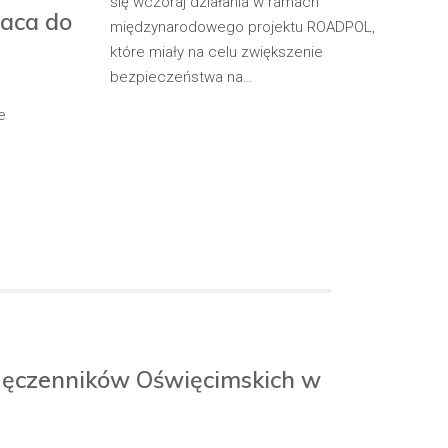
się wczoraj działania w ramach
pa
będąc poza
raca do
międzynarodowego projektu ROADPOL,
ma
które miały na celu zwiększenie
oś
bezpieczeństwa na…
e
Męczenników Oświęcimskich w