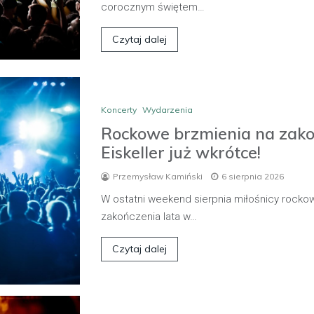
corocznym świętem…
Czytaj dalej
Koncerty
Wydarzenia
Rockowe brzmienia na zakoń
Eiskeller już wkrótce!
Przemysław Kamiński
6 sierpnia 2026
W ostatni weekend sierpnia miłośnicy rocko
zakończenia lata w…
Czytaj dalej