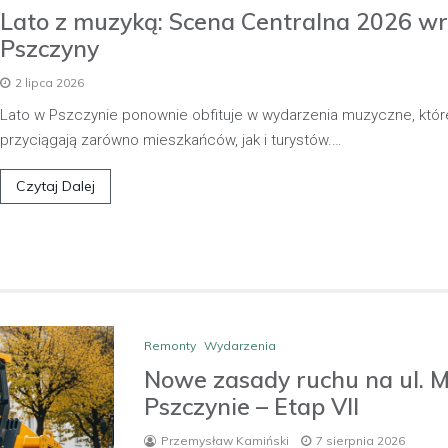
bielskiej jednostki prewencji, 
Lato z muzyką: Scena Centralna 2026 w
służbą, zauważył pojazd…
Pszczyny
2 lipca 2026
Lato w Pszczynie ponownie obfituje w wydarzenia muzyczne, któr
przyciągają zarówno mieszkańców, jak i turystów.…
Czytaj Dalej
Remonty
Wydarzenia
Nowe zasady ruchu na ul. 
Pszczynie – Etap VII
Przemysław Kamiński
7 sierpnia 2026