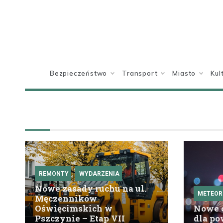
Skip
to
content
Bezpieczeństwo
Transport
Miasto
Kul
REMONTY
WYDARZENIA
Nowe zasady ruchu na ul.
METEOR
Męczenników
Oświęcimskich w
Nowe o
Pszczynie – Etap VII
dla po