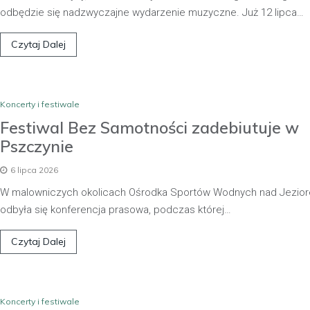
odbędzie się nadzwyczajne wydarzenie muzyczne. Już 12 lipca…
Czytaj Dalej
Koncerty i festiwale
Festiwal Bez Samotności zadebiutuje w
Pszczynie
6 lipca 2026
W malowniczych okolicach Ośrodka Sportów Wodnych nad Jezio
Kronika policyjna
odbyła się konferencja prasowa, podczas której…
Policjant poza służbą zat
pijanego kierowcę
Czytaj Dalej
31 marca 2026
W trakcie podróży drogą S1 p
w kierunku Woli, funkcjonariusz p
Koncerty i festiwale