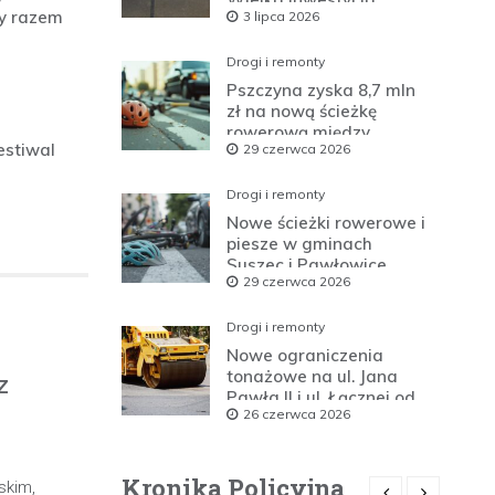
my razem
3 lipca 2026
drogowa na horyzoncie
Drogi i remonty
Pszczyna zyska 8,7 mln
zł na nową ścieżkę
rowerową między
estiwal
29 czerwca 2026
zaporami
Drogi i remonty
Nowe ścieżki rowerowe i
piesze w gminach
Suszec i Pawłowice
29 czerwca 2026
dzięki unijnemu wsparciu
Drogi i remonty
Nowe ograniczenia
tonażowe na ul. Jana
z
Pawła II i ul. Łącznej od
26 czerwca 2026
lipca 2026 roku
Kronika Policyjna
skim,