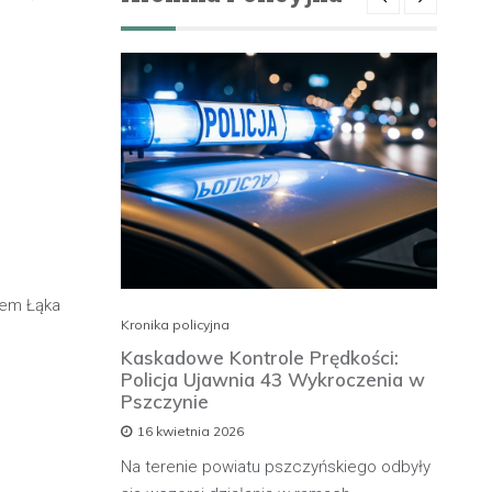
rem Łąka
Kronika policyjna
Kro
rzymuje
Kaskadowe Kontrole Prędkości:
Ki
Policja Ujawnia 43 Wykroczenia w
n
Pszczynie
po
16 kwietnia 2026
rowadzącą
Na terenie powiatu pszczyńskiego odbyły
W 
olicji z