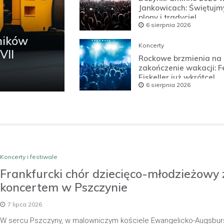
Jankowicach: Świętuj
plony i tradycje!
6 sierpnia 2026
ników
Koncerty
VII
Rockowe brzmienia na
zakończenie wakacji: F
Eiskeller już wkrótce!
6 sierpnia 2026
Koncerty i festiwale
Frankfurcki chór dziecięco-młodzieżowy 
koncertem w Pszczynie
7 lipca 2026
W sercu Pszczyny, w malowniczym kościele Ewangelicko-Augsbur