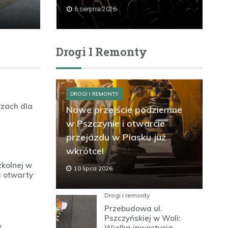
6 sierpnia 2026
Drogi I Remonty
DROGI I REMONTY
rzach dla
Nowe przejście podziemne
w Pszczynie i otwarcie
przejazdu w Piasku już
wkrótce!
zkolnej w
10 lipca 2026
u otwarty
Drogi i remonty
Przebudowa ul.
Pszczyńskiej w Woli:
w
Wielka inwestycja