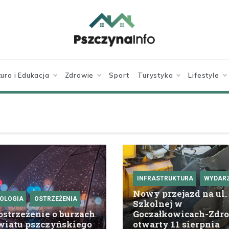
pszczynainfo.pl
Twoje źródło
informacji o
Pszczynie
tura i Edukacja
Zdrowie
Sport
Turystyka
Lifestyle
INFRASTRUKTURA
WYDARZ
Nowy przejazd na ul.
OLOGIA
OSTRZEŻENIA
Szkolnej w
strzeżenie o burzach
Goczałkowicach-Zdro
wiatu pszczyńskiego
otwarty 11 sierpnia