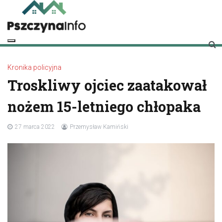
Skip
to
content
pszczynainfo.pl
Twoje źródło informacji o Pszczynie
Kronika policyjna
Troskliwy ojciec zaatakował
nożem 15-letniego chłopaka
27 marca 2022
Przemysław Kamiński