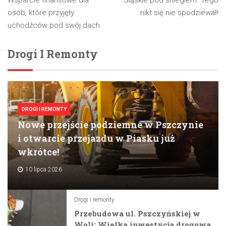
Wsparcie finansowe dla
Śląskie pod śniegiem. Tego
wpisu
osób, które przyjęły
nikt się nie spodziewał!
uchodźców pod swój dach
Drogi I Remonty
DROGI I REMONTY
Nowe przejście podziemne w Pszczynie
i otwarcie przejazdu w Piasku już
wkrótce!
10 lipca 2026
Drogi i remonty
Przebudowa ul. Pszczyńskiej w
Woli: Wielka inwestycja drogowa