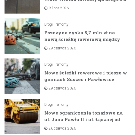
na horyzoncie
3 lipca 2026
Drogi i remonty
Pszczyna zyska 8,7 mln zł na
nową ścieżkę rowerową między
zaporami
29 czerwca 2026
Drogi i remonty
Nowe ścieżki rowerowe i piesze w
gminach Suszec i Pawłowice
dzięki unijnemu wsparciu
29 czerwca 2026
Drogi i remonty
Nowe ograniczenia tonażowe na
ul. Jana Pawła II i ul. Łącznej od
lipca 2026 roku
26 czerwca 2026