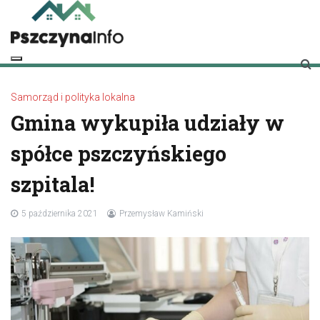
Skip
to
content
pszczynainfo.pl
Twoje źródło informacji o Pszczynie
Samorząd i polityka lokalna
Gmina wykupiła udziały w
spółce pszczyńskiego
szpitala!
5 października 2021
Przemysław Kamiński