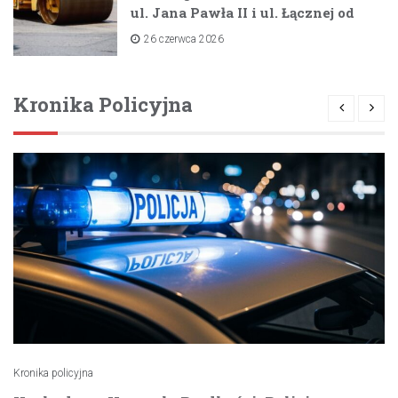
ul. Jana Pawła II i ul. Łącznej od
lipca 2026 roku
26 czerwca 2026
Kronika Policyjna
Kronika policyjna