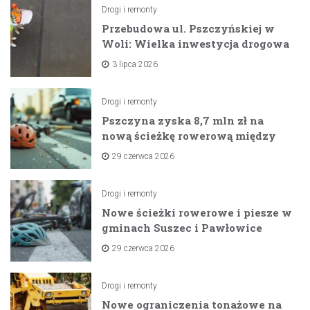
Drogi i remonty
Przebudowa ul. Pszczyńskiej w
Woli: Wielka inwestycja drogowa
na horyzoncie
3 lipca 2026
Drogi i remonty
Pszczyna zyska 8,7 mln zł na
nową ścieżkę rowerową między
zaporami
29 czerwca 2026
Drogi i remonty
Nowe ścieżki rowerowe i piesze w
gminach Suszec i Pawłowice
dzięki unijnemu wsparciu
29 czerwca 2026
Drogi i remonty
Nowe ograniczenia tonażowe na