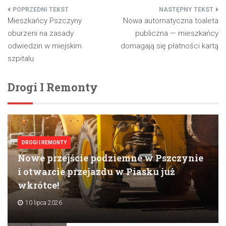
Nawigacja
Mieszkańcy Pszczyny
Nowa automatyczna toaleta
wpisu
oburzeni na zasady
publiczna — mieszkańcy
odwiedzin w miejskim
domagają się płatności kartą
szpitalu
Drogi I Remonty
DROGI I REMONTY
Nowe przejście podziemne w Pszczynie
i otwarcie przejazdu w Piasku już
wkrótce!
10 lipca 2026