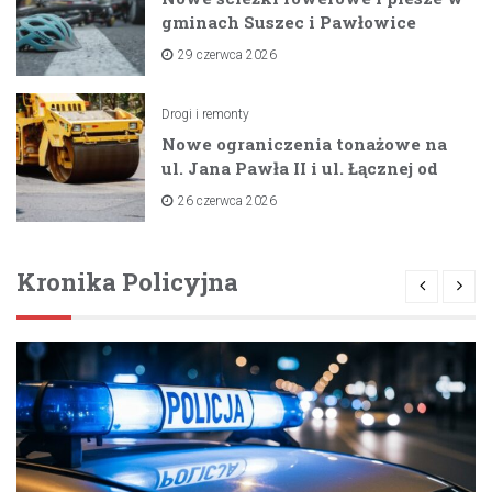
gminach Suszec i Pawłowice
dzięki unijnemu wsparciu
29 czerwca 2026
Drogi i remonty
Nowe ograniczenia tonażowe na
ul. Jana Pawła II i ul. Łącznej od
lipca 2026 roku
26 czerwca 2026
Kronika Policyjna