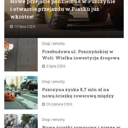
Nowe przejście podziemne w Pszczynie
i otwarcie przejazdu w Piasku już
wkrótce!
10 lipca 2026
Drogi i remonty
Przebudowa ul. Pszczyńskiej w
Woli: Wielka inwestycja drogowa
na horyzoncie
3 lipca 2026
Drogi i remonty
Pszczyna zyska 8,7 mln zł na
nową ścieżkę rowerową między
zaporami
29 czerwca 2026
Drogi i remonty
Nowe ścieżki rowerowe i piesze w