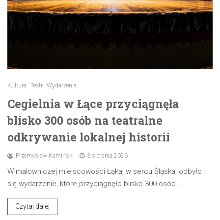
Kultura
Teatr
Wydarzenia
Cegielnia w Łące przyciągnęła
blisko 300 osób na teatralne
odkrywanie lokalnej historii
Przemysław Kamiński
3 sierpnia 2026
W malowniczej miejscowości Łąka, w sercu Śląska, odbyło
się wydarzenie, które przyciągnęło blisko 300 osób…
Czytaj dalej