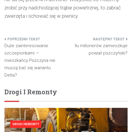
zrobić przy nadchodzącej trąbie powietrznej, to zabrać
zwierzęta i schować się w piwnicy.
Nawigacja
Duże zainteresowanie
Ilu milionerów zamieszkuje
wpisu
szczepionkami —
powiat pszczyński?
mieszkańcy Pszczyna nie
muszą bać się wariantu
Delta?
Drogi I Remonty
DROGI I REMONTY