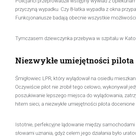
Policjanci przeprowadzili wstępny wywiad z opiekunami
przyczyną wypadku. Czy 8-latka wypadła z okna przy
Funkcjonariusze badają obecnie wszystkie możliwości.
Tymczasem dziewczynka przebywa w szpitalu w Katowica
Niezwykłe umiejętności pilot
Śmigłowiec LPR, który wylądował na osiedlu mieszka
Oczywiście pilot nie zrobił tego celowo, wykonywał jedy
poszukiwanie lepszego miejsca do wylądowania, zatrz
hitem sieci, a niezwykłe umiejętności pilota docenion
Istotnie, perfekcyjne lądowanie między samochodami ro
słowami uznania, gdyż celem jego działania było uratow