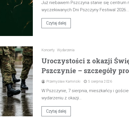
Już niebawem Pszczyna stanie się centrum
wyczekiwanych Dni Pszczyny Festiwal 2026.
Czytaj dalej
Koncerty
Wydarzenia
Uroczystości z okazji Świ
Pszczynie – szczegóły pr
Przemysław Kamiński
5 sierpnia 2026
W Pszczynie, 7 sierpnia, mieszkańcy i gośc
wydarzeniu z okazji…
Czytaj dalej