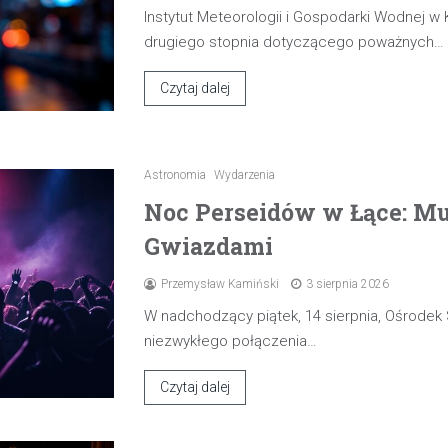
Instytut Meteorologii i Gospodarki Wodnej w
drugiego stopnia dotyczącego poważnych…
Czytaj dalej
Astronomia
Wydarzenia
Noc Perseidów w Łące: M
Gwiazdami
Przemysław Kamiński
3 sierpnia 2026
W nadchodzący piątek, 14 sierpnia, Ośrode
niezwykłego połączenia…
Czytaj dalej