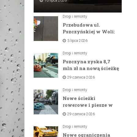
10 lipca 2026
Drogi i remonty
Przebudowa ul.
Pszczyńskiej w Woli:
Wielka inwestycja
3 lipca 2026
drogowa na
horyzoncie
Drogi i remonty
Pszczyna zyska 8,7
mln zł na nową ścieżkę
rowerową między
29 czerwca 2026
zaporami
Drogi i remonty
Nowe ścieżki
rowerowe i piesze w
gminach Suszec i
29 czerwca 2026
Pawłowice dzięki
unijnemu wsparciu
Drogi i remonty
Nowe ograniczenia