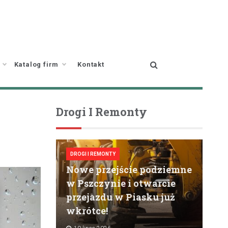
Katalog firm
Kontakt
Drogi I Remonty
DROGI I REMONTY
Nowe przejście podziemne
w Pszczynie i otwarcie
przejazdu w Piasku już
wkrótce!