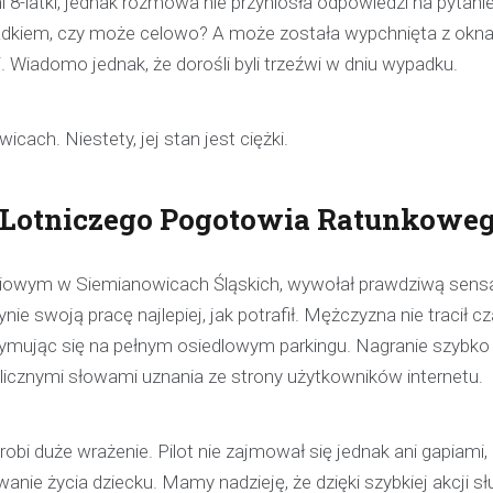
 8-latki, jednak rozmowa nie przyniosła odpowiedzi na pytanie
pijanego kierowcę
padkiem, czy może celowo? A może została wypchnięta z okn
31 marca 2026
 Wiadomo jednak, że dorośli byli trzeźwi w dniu wypadku.
W trakcie podróży drogą S1 p
w kierunku Woli, funkcjonariusz p
ch. Niestety, jej stan jest ciężki.
bielskiej jednostki prewencji, 
służbą, zauważył pojazd…
a Lotniczego Pogotowia Ratunkowe
niowym w Siemianowicach Śląskich, wywołał prawdziwą sensa
nie swoją pracę najlepiej, jak potrafił. Mężczyzna nie tracił c
ymując się na pełnym osiedlowym parkingu. Nagranie szybko 
e licznymi słowami uznania ze strony użytkowników internetu.
bi duże wrażenie. Pilot nie zajmował się jednak ani gapiami, 
anie życia dziecku. Mamy nadzieję, że dzięki szybkiej akcji sł