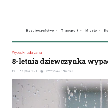
Skip
to
content
Bezpieczeństwo
Transport
Miasto
Ku
Wypadki i zdarzenia
8-letnia dziewczynka wypa
31 sierpnia 2021
Przemysław Kamiński