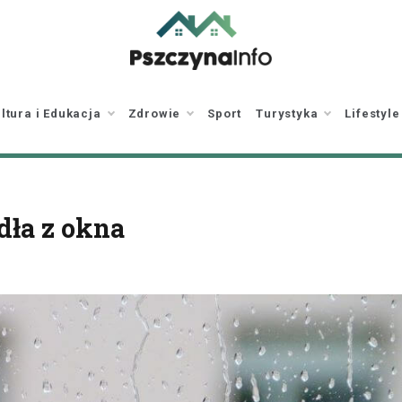
pszczynainfo.pl
Twoje źródło
informacji o Pszczynie
ltura i Edukacja
Zdrowie
Sport
Turystyka
Lifestyle
dła z okna