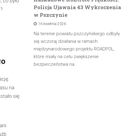
, co było
Policja Ujawnia 43 Wykroczenia
n
a?
w Pszczynie
po
16 kwietnia 2026
rowadzącą
olicji z
Na terenie powiatu pszczyńskiego odbyły
W 
będąc poza
się wczoraj działania w ramach
pa
międzynarodowego projektu ROADPOL,
ma
które miały na celu zwiększenie
oś
go
bezpieczeństwa na…
cję.
zasu na
stało się
ani
użb