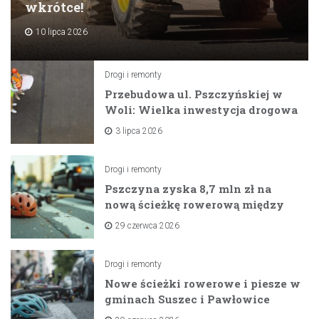
wkrótce!
10 lipca 2026
Drogi i remonty
Przebudowa ul. Pszczyńskiej w
Woli: Wielka inwestycja drogowa
na horyzoncie
3 lipca 2026
Drogi i remonty
Pszczyna zyska 8,7 mln zł na
nową ścieżkę rowerową między
zaporami
29 czerwca 2026
Drogi i remonty
Nowe ścieżki rowerowe i piesze w
gminach Suszec i Pawłowice
dzięki unijnemu wsparciu