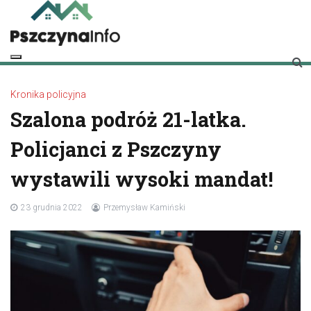
Skip
to
content
pszczynainfo.pl
Twoje źródło informacji o Pszczynie
Kronika policyjna
Szalona podróż 21-latka.
Policjanci z Pszczyny
wystawili wysoki mandat!
23 grudnia 2022
Przemysław Kamiński