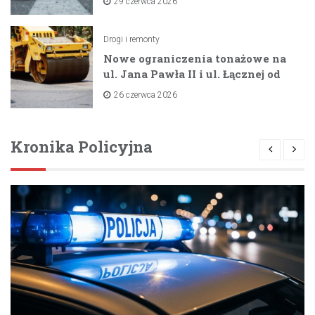
29 czerwca 2026
Drogi i remonty
Nowe ograniczenia tonażowe na
ul. Jana Pawła II i ul. Łącznej od
lipca 2026 roku
26 czerwca 2026
Kronika Policyjna