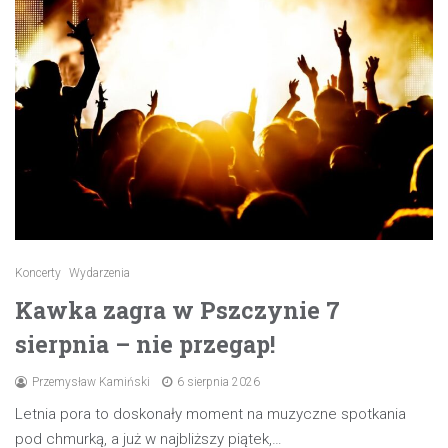
Koncerty
Wydarzenia
Kawka zagra w Pszczynie 7
sierpnia – nie przegap!
Przemysław Kamiński
6 sierpnia 2026
Letnia pora to doskonały moment na muzyczne spotkania
pod chmurką, a już w najbliższy piątek,…