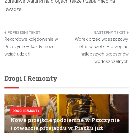
Zdradliwe warunki na drogach także trzeba mieć na
uwadze.
Nawigacja
Rekordowe kolędowanie w
Worek przeciwdeszczowy,
wpisu
Pszczynie — każdy może
etui, saszetki – przegląd
wziąć udział!
najlepszych akcesoriów
wodoszczelnych
Drogi I Remonty
DROGI I REMONTY
Nowe przejście podziemne w Pszczynie
i otwarcie przejazdu w Piasku już