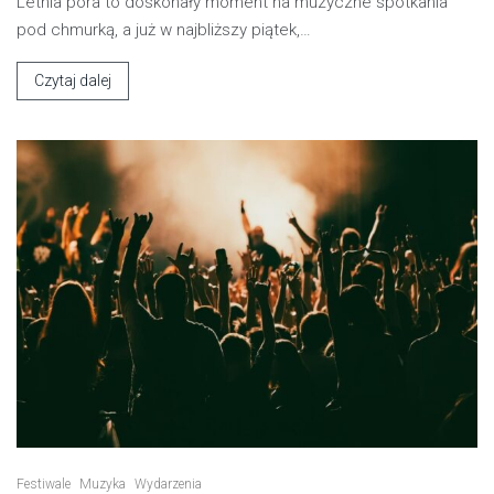
Letnia pora to doskonały moment na muzyczne spotkania
pod chmurką, a już w najbliższy piątek,…
Czytaj dalej
Festiwale
Muzyka
Wydarzenia