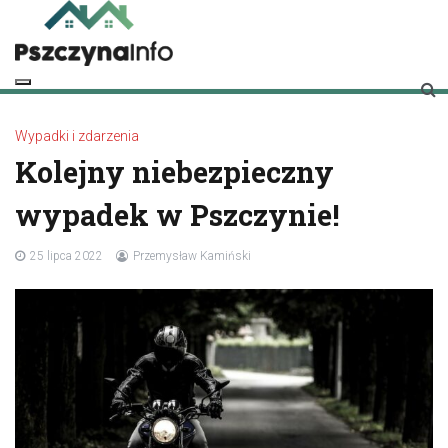
Skip
to
content
pszczynainfo.pl
Twoje źródło informacji o Pszczynie
Wypadki i zdarzenia
Kolejny niebezpieczny
wypadek w Pszczynie!
25 lipca 2022
Przemysław Kamiński