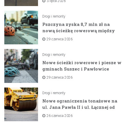
3 lipca 2026
Drogi i remonty
Pszczyna zyska 8,7 mln zł na
nową ścieżkę rowerową między
zaporami
29 czerwca 2026
Drogi i remonty
Nowe ścieżki rowerowe i piesze w
gminach Suszec i Pawłowice
dzięki unijnemu wsparciu
29 czerwca 2026
Drogi i remonty
Nowe ograniczenia tonażowe na
ul. Jana Pawła II i ul. Łącznej od
lipca 2026 roku
26 czerwca 2026