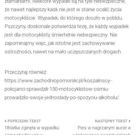
złamaniami. Niektóre wypadki są na tyle niebezpieczne,
że nawet najlepszy kask nie jest w stanie ocalić życia
motocykliście. Wypadek, do którego doszło w pobliżu
Pszczyny, doskonale potwierdza tezę, że każdy wypadek
jest dla motocyklisty śmiertelnie niebezpieczny. Nie
zapominajmy więc, jak istotne jest zachowywanie
ostrożności, nawet na mało uczęszczanych drogach.
Przeczytaj również:
https://www.zachodniopomorski.pl/koszalinscy-
policjanci-sprawdzili-150-motocyklistow-osmiu-
prowadzilo-swoje-jednoslady-po-spozyciu-alkoholu/
.
Nawigacja
18-latka zginęła w wypadku
Pies w nagrzanym aucie a