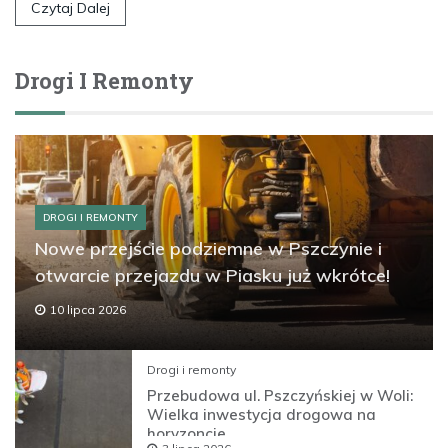
Czytaj Dalej
Drogi I Remonty
DROGI I REMONTY
Nowe przejście podziemne w Pszczynie i
otwarcie przejazdu w Piasku już wkrótce!
10 lipca 2026
Drogi i remonty
Przebudowa ul. Pszczyńskiej w Woli:
Wielka inwestycja drogowa na
horyzoncie