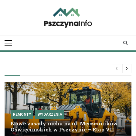
Skip
to
content
pszczynainfo.pl
Twoje źródło
informacji o
Pszczynie
REMONTY
WYDARZENIA
Nowe zasady ruchu na ul. Męczenników
Oświęcimskich w Pszczynie – Etap VII