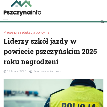
Skip
to
content
pszczynainfo.pl
Twoje źródło informacji o Pszczynie
Prewencja i edukacja policyjna
Liderzy szkół jazdy w
powiecie pszczyńskim 2025
roku nagrodzeni
17 lutego 2026
Przemysław Kamiński