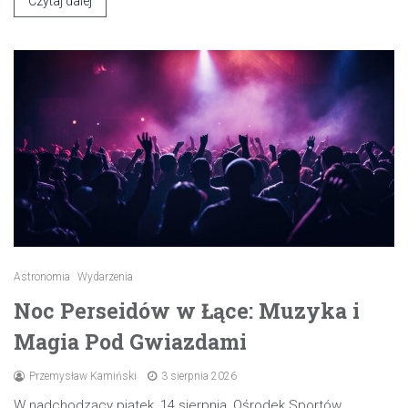
Czytaj dalej
Astronomia
Wydarzenia
Noc Perseidów w Łące: Muzyka i
Magia Pod Gwiazdami
Przemysław Kamiński
3 sierpnia 2026
W nadchodzący piątek, 14 sierpnia, Ośrodek Sportów