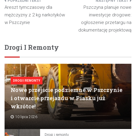
Nawigacja
Areszt tymczasowy dla
Pszczyna planuje nowe
wpisu
mężczyzny z 2 kg narkotyków
inwestycje drogowe:
w Pszczynie
ogłoszenie przetargu na
dokumentację projektową
Drogi I Remonty
DROGI I REMONTY
Nowe przejście podziemne w Pszczynie
i otwarcie przejazdu w Piasku już
wkrótce!
10 lipca 2026
Drogi i remonty