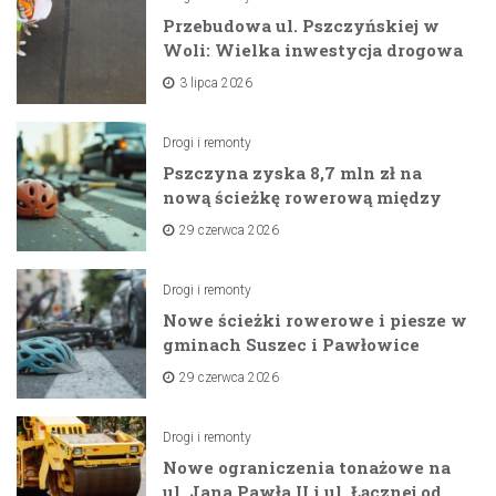
Przebudowa ul. Pszczyńskiej w
Woli: Wielka inwestycja drogowa
na horyzoncie
3 lipca 2026
Drogi i remonty
Pszczyna zyska 8,7 mln zł na
nową ścieżkę rowerową między
zaporami
29 czerwca 2026
Drogi i remonty
Nowe ścieżki rowerowe i piesze w
gminach Suszec i Pawłowice
dzięki unijnemu wsparciu
29 czerwca 2026
Drogi i remonty
Nowe ograniczenia tonażowe na
ul. Jana Pawła II i ul. Łącznej od