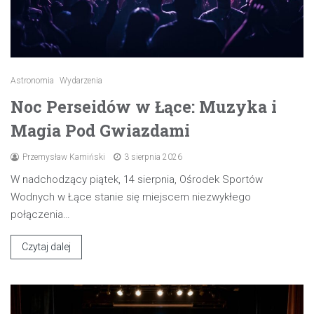
Astronomia
Wydarzenia
Noc Perseidów w Łące: Muzyka i
Magia Pod Gwiazdami
Przemysław Kamiński
3 sierpnia 2026
W nadchodzący piątek, 14 sierpnia, Ośrodek Sportów
Wodnych w Łące stanie się miejscem niezwykłego
połączenia…
Czytaj dalej