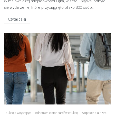
W malowniczej miejscowości Łąka, w sercu Śląska, odbyło
się wydarzenie, które przyciągnęło blisko 300 osób…
Czytaj dalej
Edukacja włączająca
Podnoszenie standardów edukacji
Wsparcie dla dzieci