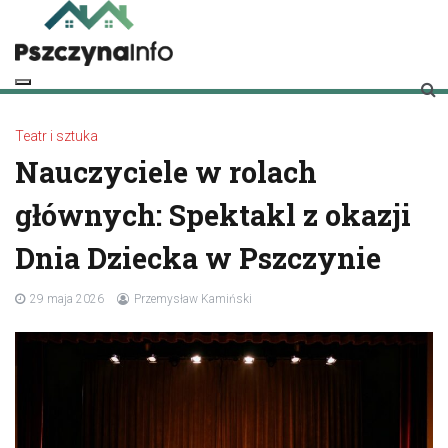
Skip
to
content
pszczynainfo.pl
Twoje źródło informacji o Pszczynie
Teatr i sztuka
Nauczyciele w rolach
głównych: Spektakl z okazji
Dnia Dziecka w Pszczynie
29 maja 2026
Przemysław Kamiński