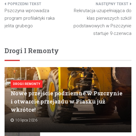
Nawigacja
Pszczyna wprowadza
Rekrutacja uzupełniająca do
wpisu
program profilaktyki raka
klas pierwszych szkół
jelita grubego
podstawowych w Pszczynie
startuje 9 czerwca
Drogi I Remonty
DROGI I REMONTY
Nowe przejście podziemne w Pszczynie
i otwarcie przejazdu w Piasku już
wkrótce!
10 lipca 2026