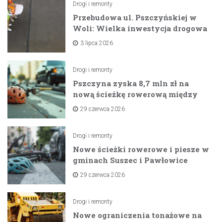
Drogi i remonty
Przebudowa ul. Pszczyńskiej w
Woli: Wielka inwestycja drogowa
na horyzoncie
3 lipca 2026
Drogi i remonty
Pszczyna zyska 8,7 mln zł na
nową ścieżkę rowerową między
zaporami
29 czerwca 2026
Drogi i remonty
Nowe ścieżki rowerowe i piesze w
gminach Suszec i Pawłowice
dzięki unijnemu wsparciu
29 czerwca 2026
Drogi i remonty
Nowe ograniczenia tonażowe na