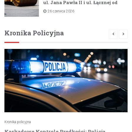
ul. Jana Pawła II i ul. Łącznej od
lipca 2026 roku
26 czerwca 2026
Kronika Policyjna
Kronika policyjna
Kaskadowe Kontrole Prędkości: Policja