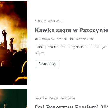
Koncerty
Wydarzenia
Kawka zagra w Pszczynie 7
Przemysław Kamiński
6 sierpnia 2026
Letnia pora to doskonały moment na muzyczn
piątek,…
Czytaj dalej
Festiwale
Muzyka
Wydarzenia
Dni Pszczyny Festiwal 20