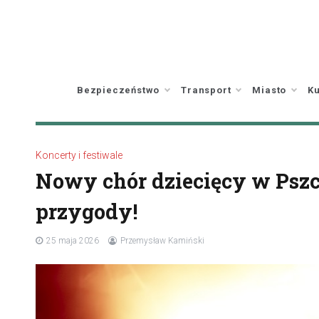
Skip
to
content
Bezpieczeństwo
Transport
Miasto
Ku
Koncerty i festiwale
Nowy chór dziecięcy w Pszc
przygody!
25 maja 2026
Przemysław Kamiński