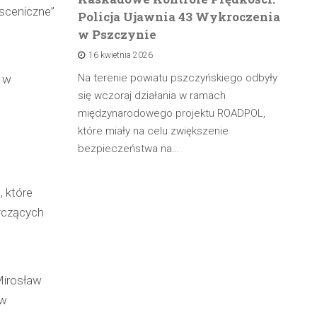
 sceniczne”
Policja Ujawnia 43 Wykroczenia
n
w Pszczynie
po
16 kwietnia 2026
rowadzącą
olicji z
Na terenie powiatu pszczyńskiego odbyły
W 
o w
będąc poza
się wczoraj działania w ramach
pa
międzynarodowego projektu ROADPOL,
ma
które miały na celu zwiększenie
oś
bezpieczeństwa na…
, które
tyczących
Mirosław
 w