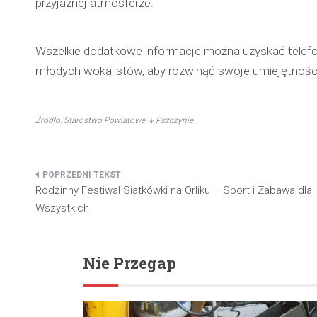
przyjaznej atmosferze.
Wszelkie dodatkowe informacje można uzyskać telefo
młodych wokalistów, aby rozwinąć swoje umiejętnośc
Źródło: Starostwo Powiatowe w Pszczynie
Nawigacja
Rodzinny Festiwal Siatkówki na Orliku – Sport i Zabawa dla
wpisu
Wszystkich
Nie Przegap