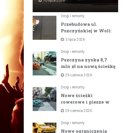
10 lipca 2026
Drogi i remonty
Przebudowa ul.
Pszczyńskiej w Woli:
Wielka inwestycja
3 lipca 2026
drogowa na
horyzoncie
Drogi i remonty
Pszczyna zyska 8,7
mln zł na nową ścieżkę
rowerową między
29 czerwca 2026
zaporami
Drogi i remonty
Nowe ścieżki
rowerowe i piesze w
gminach Suszec i
29 czerwca 2026
Pawłowice dzięki
unijnemu wsparciu
Drogi i remonty
Nowe ograniczenia