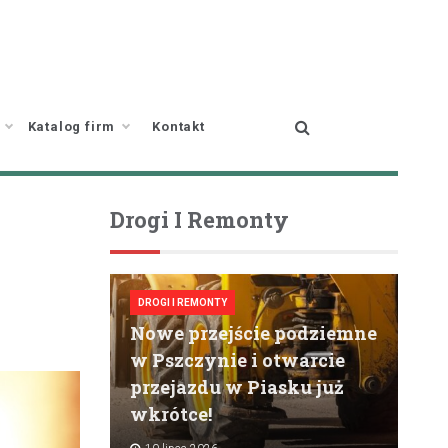
Katalog firm
Kontakt
Drogi I Remonty
DROGI I REMONTY
Nowe przejście podziemne
w Pszczynie i otwarcie
przejazdu w Piasku już
wkrótce!