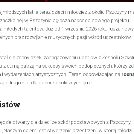
młodszych lat, a teraz dzieci i młodzież z okolic Pszczyny m
zaszkolnej w Pszczynie ogłasza nabór do nowego projektu
la młodych talentów. Już od 1 września 2026 roku rusza nowy
alnych oraz rozwijanie muzycznych pasji wśród uczestników.
, stał się znany dzięki zaangażowaniu uczniów z Zespołu Szkol
u z dumą patrzą na sukcesy swoich podopiecznych, którzy z
 i wydarzeniach artystycznych. Teraz, odpowiadając na
rosn
ąc drugi chór dla dzieci z okolicznych gmin.
istów
ędzie otwarty dla dzieci ze szkół podstawowych z Pszczyny,
Kronika policyjna
 „Naszym celem jest stworzenie przestrzeni, w której młodzi 
Policjant poza służbą z