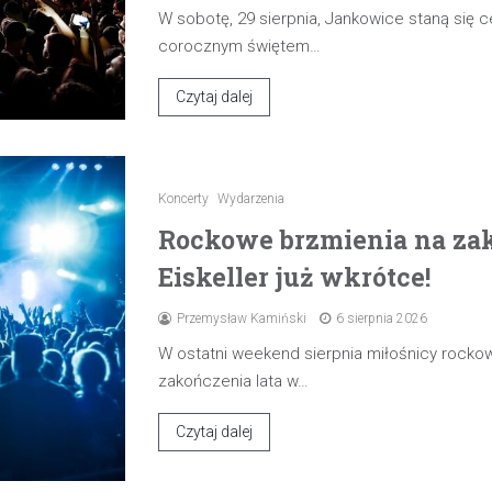
W sobotę, 29 sierpnia, Jankowice staną się
corocznym świętem…
Czytaj dalej
Koncerty
Wydarzenia
Rockowe brzmienia na zak
Eiskeller już wkrótce!
Przemysław Kamiński
6 sierpnia 2026
W ostatni weekend sierpnia miłośnicy rocko
zakończenia lata w…
Czytaj dalej