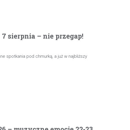
 sierpnia – nie przegap!
e spotkania pod chmurką, a już w najbliższy
26 – muzyczne emocje 22-23