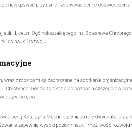
 także nawiązywać przyjaźnie i zdobywać cenne doświadczenia
pijanego kierowcę
31 marca 2026
W trakcie podróży drogą S1 p
w kierunku Woli, funkcjonariusz p
j auli I Liceum Ogólnokształcącego im. Bolesława Chrobreg
bielskiej jednostki prewencji, 
ki do nauki i rozwoju.
służbą, zauważył pojazd…
rmacyjne
, wraz z rodzicami są zapraszane na spotkanie organizacyjne
m. B. Chrobrego. Będzie to okazja do poznania szczegółów do
wadzącą zajęcia.
ć będą Katarzyna Machnik, pełniąca rolę dyrygenta, oraz 
ażowanie zapewnią wysoki poziom nauki i możliwość rozwoju