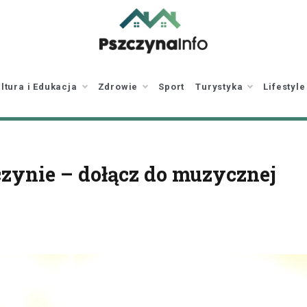
pszczynainfo.pl
Twoje źródło
informacji o Pszczynie
ltura i Edukacja
Zdrowie
Sport
Turystyka
Lifestyle
zynie – dołącz do muzycznej