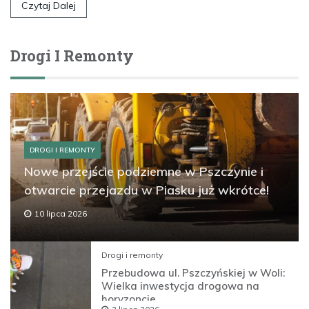
Czytaj Dalej
Drogi I Remonty
DROGI I REMONTY
Nowe przejście podziemne w Pszczynie i
otwarcie przejazdu w Piasku już wkrótce!
10 lipca 2026
Drogi i remonty
Przebudowa ul. Pszczyńskiej w Woli:
Wielka inwestycja drogowa na
horyzoncie