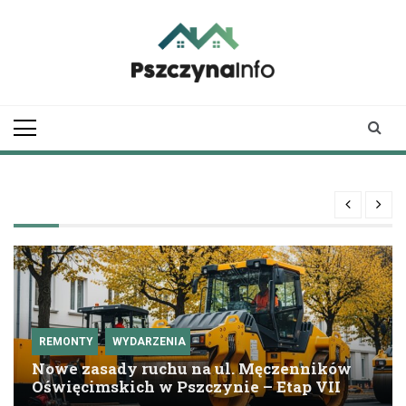
Skip
to
content
pszczynainfo.pl
Twoje źródło
informacji o
Pszczynie
REMONTY
WYDARZENIA
Nowe zasady ruchu na ul. Męczenników
Oświęcimskich w Pszczynie – Etap VII