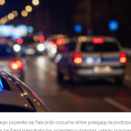
go pojawiła się fala prób oszustw, które polegają na podszy
ia zaufania mieszkańców, przestępcy dzwonią, udając praco