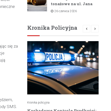
tonażowe na ul. Jana
onieczne
Pawła II i ul. Łącznej
26 czerwca 2026
od lipca 2026 roku
Kronika Policyjna
jąc się za
cje
ują
ędziem,
Kronika policyjna
Kro
 kody SMS.
atrzymuje
Kaskadowe Kontrole Prędkości:
K