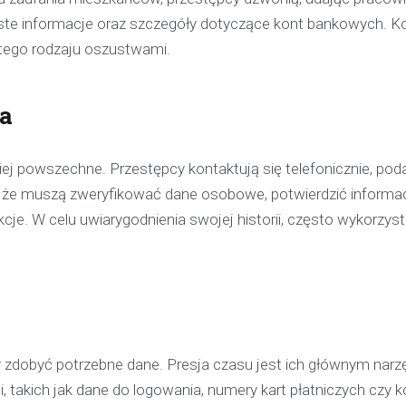
biste informacje oraz szczegóły dotyczące kont bankowych. K
d tego rodzaju oszustwami.
ia
ej powszechne. Przestępcy kontaktują się telefonicznie, poda
że muszą zweryfikować dane osobowe, potwierdzić informa
cje. W celu uwiarygodnienia swojej historii, często wykorzyst
y zdobyć potrzebne dane. Presja czasu jest ich głównym narz
Kronika policyjna
i, takich jak dane do logowania, numery kart płatniczych czy
Policjant poza służbą z