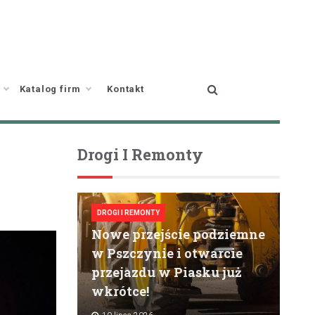
Katalog firm
Kontakt
Drogi I Remonty
DROGI I REMONTY
Nowe przejście podziemne
w Pszczynie i otwarcie
przejazdu w Piasku już
wkrótce!