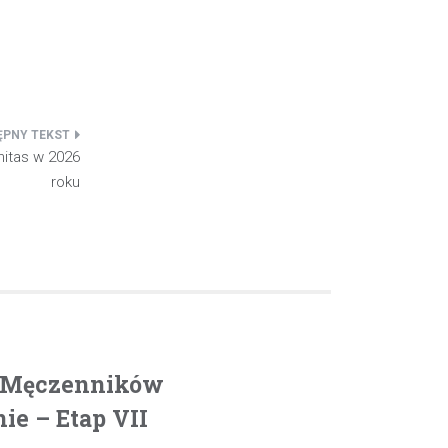
nitas w 2026
roku
. Męczenników
e – Etap VII