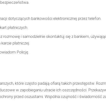
 bezpieczeństwa.
pijanego kierowcę
31 marca 2026
acji dotyczących bankowości elektronicznej przez telefon.
W trakcie podróży drogą S1 p
w kierunku Woli, funkcjonariusz p
art płatniczych.
bielskiej jednostki prewencji, 
z rozmowę i samodzielnie skontaktuj się z bankiem, używają
służbą, zauważył pojazd…
 karcie płatniczej.
powiadom Policję.
rszych, które często padają ofiarą takich przestępstw. Roz
kluczowe w zapobieganiu utracie ich oszczędności. Przekazy
da ochrony przed oszustami. Wspólna czujność i świadomość z