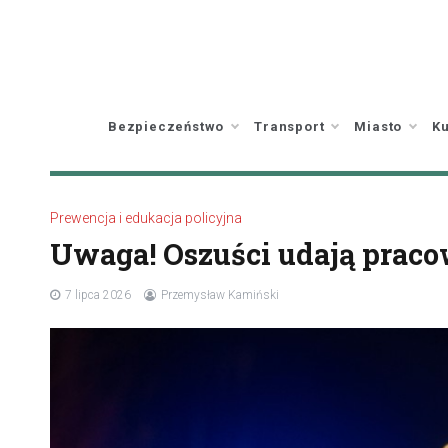
Skip
to
content
Bezpieczeństwo
Transport
Miasto
Ku
Prewencja i edukacja policyjna
Uwaga! Oszuści udają prac
7 lipca 2026
Przemysław Kamiński