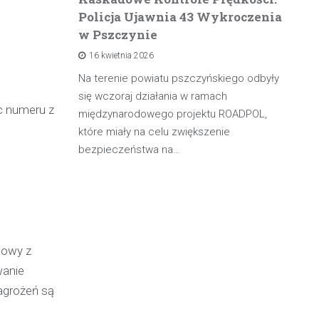
Policja Ujawnia 43 Wykroczenia
n
w Pszczynie
po
16 kwietnia 2026
rowadzącą
olicji z
Na terenie powiatu pszczyńskiego odbyły
W 
będąc poza
się wczoraj działania w ramach
pa
c numeru z
międzynarodowego projektu ROADPOL,
ma
które miały na celu zwiększenie
oś
bezpieczeństwa na…
mowy z
wanie
agrożeń są