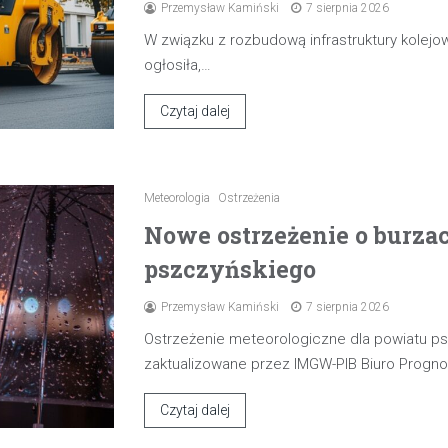
Przemysław Kamiński
7 sierpnia 2026
W związku z rozbudową infrastruktury kolejow
ogłosiła,…
Czytaj dalej
Meteorologia
Ostrzeżenia
Nowe ostrzeżenie o burza
pszczyńskiego
Przemysław Kamiński
7 sierpnia 2026
Ostrzeżenie meteorologiczne dla powiatu p
zaktualizowane przez IMGW-PIB Biuro Progn
Czytaj dalej