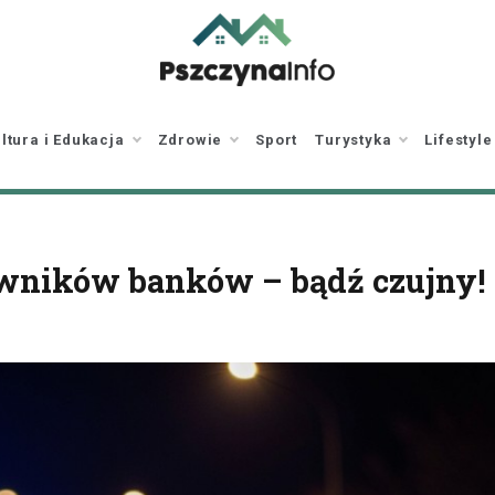
pszczynainfo.pl
Twoje źródło
informacji o Pszczynie
ltura i Edukacja
Zdrowie
Sport
Turystyka
Lifestyle
owników banków – bądź czujny!