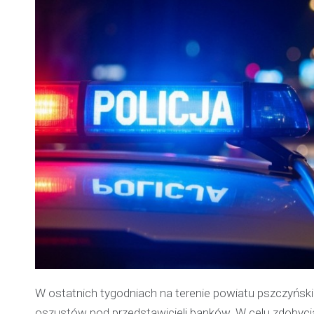
W ostatnich tygodniach na terenie powiatu pszczyńskie
oszustów pod przedstawicieli banków. W celu zdobyc