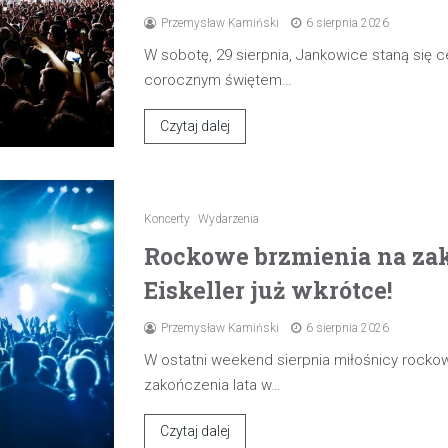
Przemysław Kamiński
6 sierpnia 2026
W sobotę, 29 sierpnia, Jankowice staną się
corocznym świętem…
Czytaj dalej
Koncerty
Wydarzenia
Rockowe brzmienia na zak
Eiskeller już wkrótce!
Przemysław Kamiński
6 sierpnia 2026
W ostatni weekend sierpnia miłośnicy rocko
zakończenia lata w…
Czytaj dalej