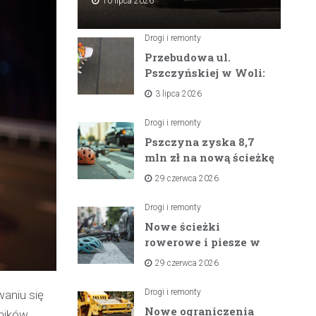
10 lipca 2026
Drogi i remonty
Przebudowa ul.
Pszczyńskiej w Woli:
Wielka inwestycja
3 lipca 2026
drogowa na
horyzoncie
Drogi i remonty
Pszczyna zyska 8,7
mln zł na nową ścieżkę
rowerową między
29 czerwca 2026
zaporami
Drogi i remonty
Nowe ścieżki
rowerowe i piesze w
gminach Suszec i
29 czerwca 2026
Pawłowice dzięki
unijnemu wsparciu
Drogi i remonty
waniu się
Nowe ograniczenia
wników