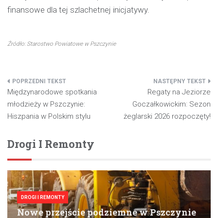
finansowe dla tej szlachetnej inicjatywy.
Źródło: Starostwo Powiatowe w Pszczynie
Nawigacja
Międzynarodowe spotkania
Regaty na Jeziorze
wpisu
młodzieży w Pszczynie:
Goczałkowickim: Sezon
Hiszpania w Polskim stylu
żeglarski 2026 rozpoczęty!
Drogi I Remonty
DROGI I REMONTY
Nowe przejście podziemne w Pszczynie