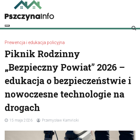
Skip
to
content
pszczynainfo.pl
Twoje źródło informacji o Pszczynie
Prewencja i edukacja policyjna
Piknik Rodzinny
„Bezpieczny Powiat” 2026 –
edukacja o bezpieczeństwie i
nowoczesne technologie na
drogach
15 maja 2026
Przemysław Kamiński