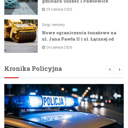
gminach Suszec i Pawłowice
dzięki unijnemu wsparciu
29 czerwca 2026
Drogi i remonty
Nowe ograniczenia tonażowe na
ul. Jana Pawła II i ul. Łącznej od
lipca 2026 roku
26 czerwca 2026
Kronika Policyjna