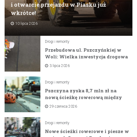
i otwarcie przejazdu w Piasku już
wkrótce!
10 lipca 2026
Drogi i remonty
Przebudowa ul. Pszczyńskiej w
Woli: Wielka inwestycja drogowa
na horyzoncie
3 lipca 2026
Drogi i remonty
Pszczyna zyska 8,7 mln zł na
nową ścieżkę rowerową między
zaporami
29 czerwca 2026
Drogi i remonty
Nowe ścieżki rowerowe i piesze w