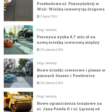
Przebudowa ul. Pszczyńskiej w
Woli: Wielka inwestycja drogowa
na horyzoncie
3 lipca 2026
Drogi i remonty
Pszczyna zyska 8,7 mln zł na
nową ścieżkę rowerową między
zaporami
29 czerwca 2026
Drogi i remonty
Nowe ścieżki rowerowe i piesze w
gminach Suszec i Pawłowice
dzięki unijnemu wsparciu
29 czerwca 2026
Drogi i remonty
Nowe ograniczenia tonażowe na
ul. Jana Pawła II i ul. Łącznej od