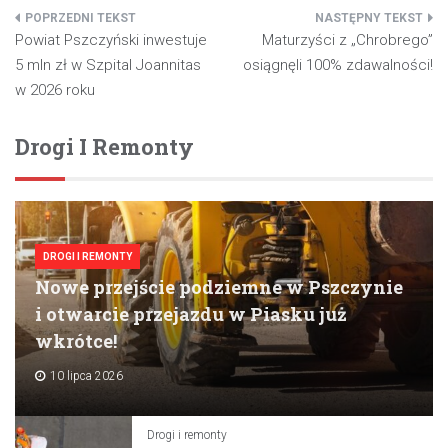
Nawigacja
Powiat Pszczyński inwestuje
Maturzyści z „Chrobrego”
wpisu
5 mln zł w Szpital Joannitas
osiągnęli 100% zdawalności!
w 2026 roku
Drogi I Remonty
DROGI I REMONTY
Nowe przejście podziemne w Pszczynie
i otwarcie przejazdu w Piasku już
wkrótce!
10 lipca 2026
Drogi i remonty