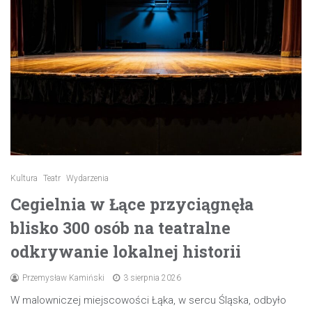
Kultura
Teatr
Wydarzenia
Cegielnia w Łące przyciągnęła
blisko 300 osób na teatralne
odkrywanie lokalnej historii
Przemysław Kamiński
3 sierpnia 2026
W malowniczej miejscowości Łąka, w sercu Śląska, odbyło