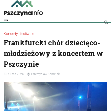
Skip
to
content
pszczynainfo.pl
Twoje źródło informacji o Pszczynie
Koncerty i festiwale
Frankfurcki chór dziecięco-
młodzieżowy z koncertem w
Pszczynie
7 lipca 2026
Przemysław Kamiński