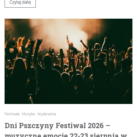
Czytaj dalej
Festiwale
Muzyka
Wydarzenia
Dni Pszczyny Festiwal 2026 –
muzyczne emocje 22-23 sierpnia w