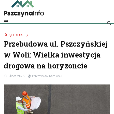
Skip
to
content
pszczynainfo.pl
Twoje źródło informacji o Pszczynie
Drogi i remonty
Przebudowa ul. Pszczyńskiej
w Woli: Wielka inwestycja
drogowa na horyzoncie
3 lipca 2026
Przemysław Kamiński