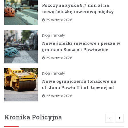
Pszczyna zyska 8,7 mln zł na
nową ścieżkę rowerową między
zaporami
29 czerwca 2026
Drogi i remonty
Nowe ścieżki rowerowe i piesze w
gminach Suszec i Pawłowice
dzięki unijnemu wsparciu
29 czerwca 2026
Drogi i remonty
Nowe ograniczenia tonażowe na
ul. Jana Pawła II i ul. Łącznej od
lipca 2026 roku
26 czerwca 2026
Kronika Policyjna