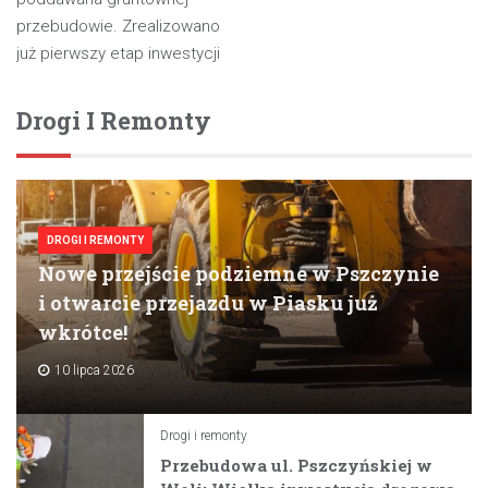
przebudowie. Zrealizowano
już pierwszy etap inwestycji
Drogi I Remonty
DROGI I REMONTY
Nowe przejście podziemne w Pszczynie
i otwarcie przejazdu w Piasku już
wkrótce!
10 lipca 2026
Drogi i remonty
Przebudowa ul. Pszczyńskiej w