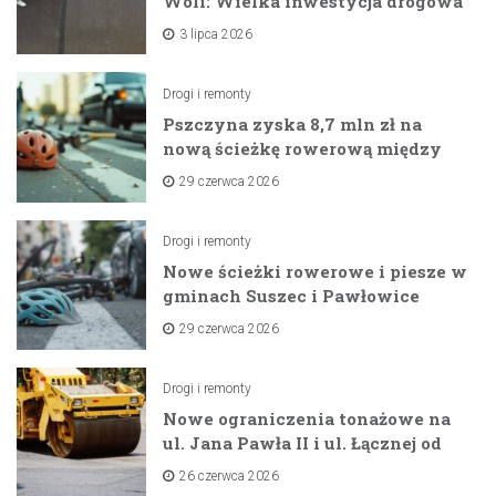
Woli: Wielka inwestycja drogowa
na horyzoncie
3 lipca 2026
Drogi i remonty
Pszczyna zyska 8,7 mln zł na
nową ścieżkę rowerową między
zaporami
29 czerwca 2026
Drogi i remonty
Nowe ścieżki rowerowe i piesze w
gminach Suszec i Pawłowice
dzięki unijnemu wsparciu
29 czerwca 2026
Drogi i remonty
Nowe ograniczenia tonażowe na
ul. Jana Pawła II i ul. Łącznej od
lipca 2026 roku
26 czerwca 2026