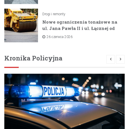
Drogi i remonty
Nowe ograniczenia tonażowe na
ul. Jana Pawła II i ul. Łącznej od
lipca 2026 roku
26 czerwca 2026
Kronika Policyjna