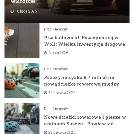
wkrótce!
10 lipca 2026
Drogi i remonty
Przebudowa ul. Pszczyńskiej w
Woli: Wielka inwestycja drogowa
na horyzoncie
3 lipca 2026
Drogi i remonty
Pszczyna zyska 8,7 mln zł na
nową ścieżkę rowerową między
zaporami
29 czerwca 2026
Drogi i remonty
Nowe ścieżki rowerowe i piesze w
gminach Suszec i Pawłowice
dzięki unijnemu wsparciu
29 czerwca 2026