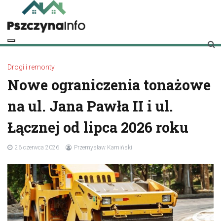
Skip
to
content
pszczynainfo.pl
Twoje źródło informacji o Pszczynie
Drogi i remonty
Nowe ograniczenia tonażowe
na ul. Jana Pawła II i ul.
Łącznej od lipca 2026 roku
26 czerwca 2026
Przemysław Kamiński