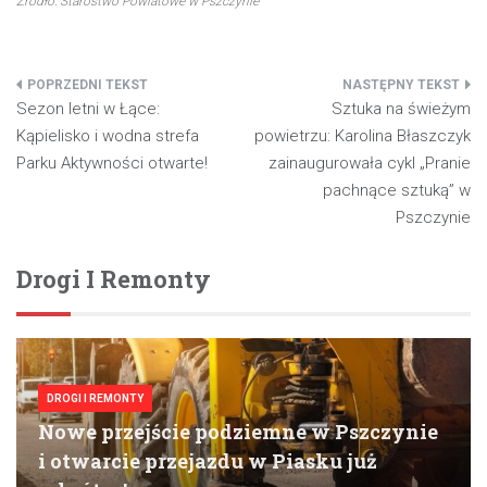
Źródło: Starostwo Powiatowe w Pszczynie
Nawigacja
Sezon letni w Łące:
Sztuka na świeżym
wpisu
Kąpielisko i wodna strefa
powietrzu: Karolina Błaszczyk
Parku Aktywności otwarte!
zainaugurowała cykl „Pranie
pachnące sztuką” w
Pszczynie
Drogi I Remonty
DROGI I REMONTY
Nowe przejście podziemne w Pszczynie
i otwarcie przejazdu w Piasku już