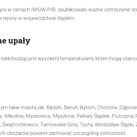
jące w ramach IMGW-PIB, opublikowało ważne ostrzeżenie d
ne rejony w województwie śląskim.
ne upały
 nadchodzącymi wysokimi temperaturami, które mogą stano
tym takie miasta jak: Będzin, Bieruń, Bytom, Chorzów, Dąbro
ce, Mikołów, Mysłowice, Myszków, Piekary Śląskie, Pszczyna, 
, Świętochłowice, Tarnowskie Góry, Tychy, Wodzisław Śląski, 
Kronika policyjna
ych obszarów powinni zachować szczególną ostrożność.
Policjant poza służbą z