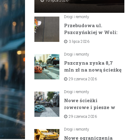
10 lipca 2026
Drogi i remonty
Przebudowa ul.
Pszczyńskiej w Woli:
Wielka inwestycja
3 lipca 2026
drogowa na
horyzoncie
Drogi i remonty
Pszczyna zyska 8,7
mln zł na nową ścieżkę
rowerową między
29 czerwca 2026
zaporami
Drogi i remonty
Nowe ścieżki
rowerowe i piesze w
gminach Suszec i
29 czerwca 2026
Pawłowice dzięki
unijnemu wsparciu
Drogi i remonty
Nowe ograniczenia