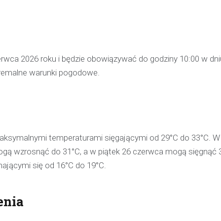
pijanego kierowcę
31 marca 2026
W trakcie podróży drogą S1 p
w kierunku Woli, funkcjonariusz p
erwca 2026 roku i będzie obowiązywać do godziny 10:00 w dni
bielskiej jednostki prewencji, 
tremalne warunki pogodowe.
służbą, zauważył pojazd…
ksymalnymi temperaturami sięgającymi od 29°C do 33°C. W
ogą wzrosnąć do 31°C, a w piątek 26 czerwca mogą sięgnąć 
hającymi się od 16°C do 19°C.
enia