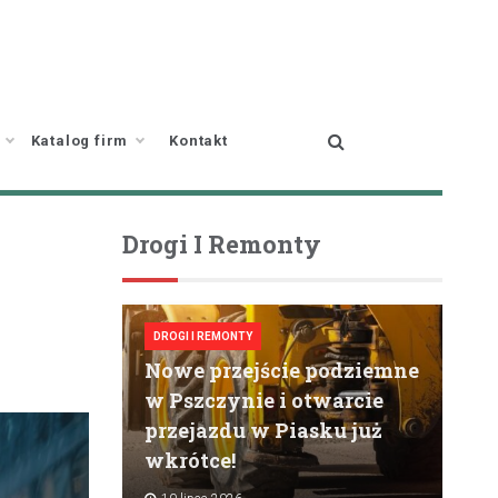
Katalog firm
Kontakt
Drogi I Remonty
DROGI I REMONTY
Nowe przejście podziemne
w Pszczynie i otwarcie
przejazdu w Piasku już
wkrótce!