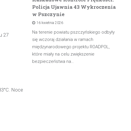
Policja Ujawnia 43 Wykroczenia
n
w Pszczynie
po
16 kwietnia 2026
rowadzącą
olicji z
Na terenie powiatu pszczyńskiego odbyły
W 
u 27
będąc poza
się wczoraj działania w ramach
pa
międzynarodowego projektu ROADPOL,
ma
które miały na celu zwiększenie
oś
bezpieczeństwa na…
33°C. Noce