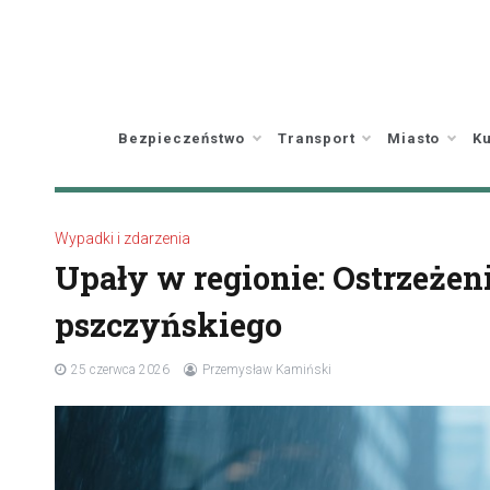
Skip
to
content
Bezpieczeństwo
Transport
Miasto
Ku
Wypadki i zdarzenia
Upały w regionie: Ostrzeżeni
pszczyńskiego
25 czerwca 2026
Przemysław Kamiński