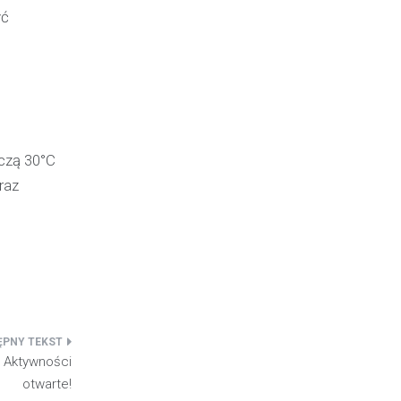
yć
czą 30°C
raz
u Aktywności
otwarte!