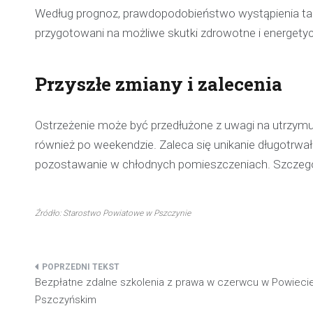
Według prognoz, prawdopodobieństwo wystąpienia ta
przygotowani na możliwe skutki zdrowotne i energety
Przyszłe zmiany i zalecenia
Ostrzeżenie może być przedłużone z uwagi na utrzymu
również po weekendzie. Zaleca się unikanie długotrwa
pozostawanie w chłodnych pomieszczeniach. Szczególn
Źródło: Starostwo Powiatowe w Pszczynie
Nawigacja
Bezpłatne zdalne szkolenia z prawa w czerwcu w Powieci
wpisu
Pszczyńskim