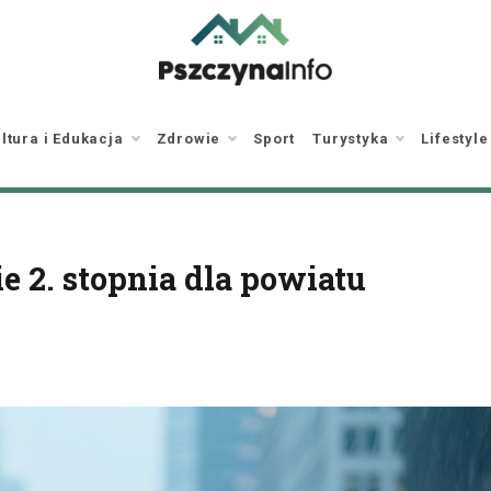
pszczynainfo.pl
Twoje źródło
informacji o Pszczynie
ltura i Edukacja
Zdrowie
Sport
Turystyka
Lifestyle
e 2. stopnia dla powiatu