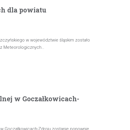
ch dla powiatu
szczyńskiego w województwie śląskim zostało
oz Meteorologicznych…
olnej w Goczałkowicach-
j w Goczałkowicach-Zdroju zostanie ponownie