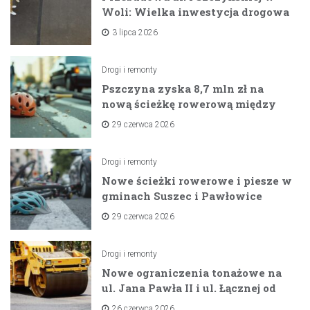
Woli: Wielka inwestycja drogowa
na horyzoncie
3 lipca 2026
Drogi i remonty
Pszczyna zyska 8,7 mln zł na
nową ścieżkę rowerową między
zaporami
29 czerwca 2026
Drogi i remonty
Nowe ścieżki rowerowe i piesze w
gminach Suszec i Pawłowice
dzięki unijnemu wsparciu
29 czerwca 2026
Drogi i remonty
Nowe ograniczenia tonażowe na
ul. Jana Pawła II i ul. Łącznej od
lipca 2026 roku
26 czerwca 2026