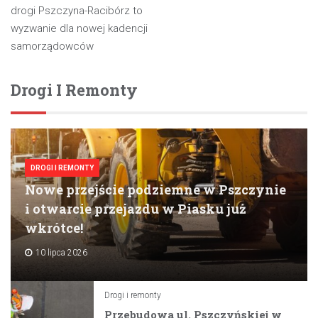
wpisu
drogi Pszczyna-Racibórz to
wyzwanie dla nowej kadencji
samorządowców
Drogi I Remonty
DROGI I REMONTY
Nowe przejście podziemne w Pszczynie
i otwarcie przejazdu w Piasku już
wkrótce!
10 lipca 2026
Drogi i remonty
Przebudowa ul. Pszczyńskiej w