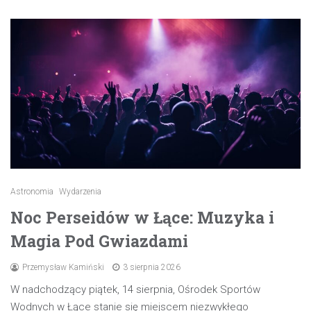
Astronomia
Wydarzenia
Noc Perseidów w Łące: Muzyka i
Magia Pod Gwiazdami
Przemysław Kamiński
3 sierpnia 2026
W nadchodzący piątek, 14 sierpnia, Ośrodek Sportów
Wodnych w Łące stanie się miejscem niezwykłego