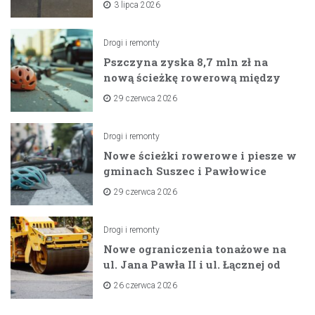
3 lipca 2026
Drogi i remonty
Pszczyna zyska 8,7 mln zł na
nową ścieżkę rowerową między
zaporami
29 czerwca 2026
Drogi i remonty
Nowe ścieżki rowerowe i piesze w
gminach Suszec i Pawłowice
dzięki unijnemu wsparciu
29 czerwca 2026
Drogi i remonty
Nowe ograniczenia tonażowe na
ul. Jana Pawła II i ul. Łącznej od
lipca 2026 roku
26 czerwca 2026