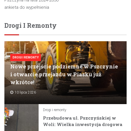
wpisu
Pszczyna na lata 2024-2030 –
ankieta do wypełnienia
Drogi I Remonty
DROGI I REMONTY
Nowe przejście podziemne w Pszczynie
i otwarcie przejazdu w Piasku już
wkrótce!
10 lipca 2026
Drogi i remonty
Przebudowa ul. Pszczyńskiej w
Woli: Wielka inwestycja drogowa
na horyzoncie