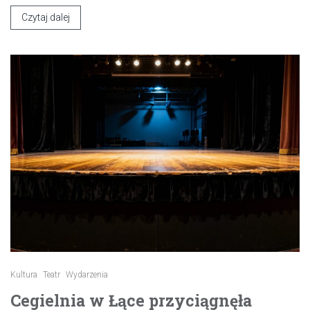
Czytaj dalej
Kultura
Teatr
Wydarzenia
Cegielnia w Łące przyciągnęła