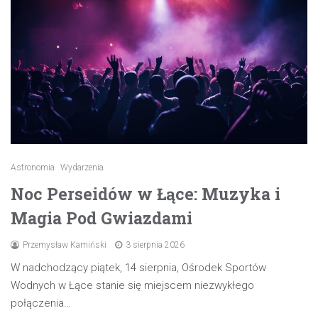
Astronomia
Wydarzenia
Noc Perseidów w Łące: Muzyka i
Magia Pod Gwiazdami
Przemysław Kamiński
3 sierpnia 2026
W nadchodzący piątek, 14 sierpnia, Ośrodek Sportów
Wodnych w Łące stanie się miejscem niezwykłego
połączenia…