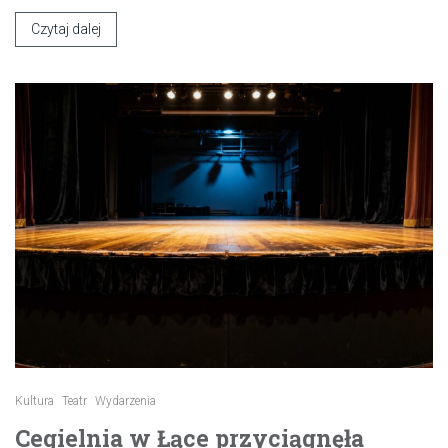
Czytaj dalej
Kultura
Teatr
Wydarzenia
Cegielnia w Łące przyciągnęła