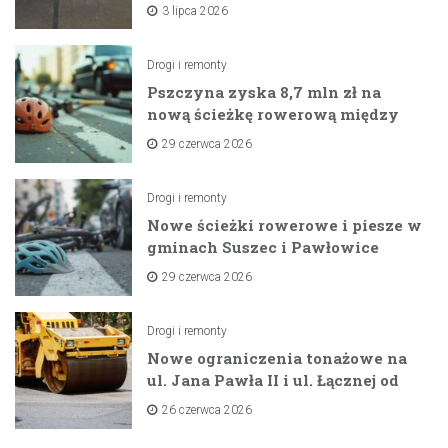
na horyzoncie
3 lipca 2026
Drogi i remonty
Pszczyna zyska 8,7 mln zł na
nową ścieżkę rowerową między
zaporami
29 czerwca 2026
Drogi i remonty
Nowe ścieżki rowerowe i piesze w
gminach Suszec i Pawłowice
dzięki unijnemu wsparciu
29 czerwca 2026
Drogi i remonty
Nowe ograniczenia tonażowe na
ul. Jana Pawła II i ul. Łącznej od
lipca 2026 roku
26 czerwca 2026