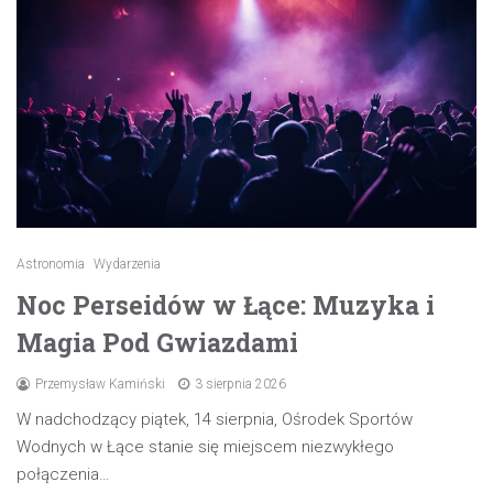
Astronomia
Wydarzenia
Noc Perseidów w Łące: Muzyka i
Magia Pod Gwiazdami
Przemysław Kamiński
3 sierpnia 2026
W nadchodzący piątek, 14 sierpnia, Ośrodek Sportów
Wodnych w Łące stanie się miejscem niezwykłego
połączenia…