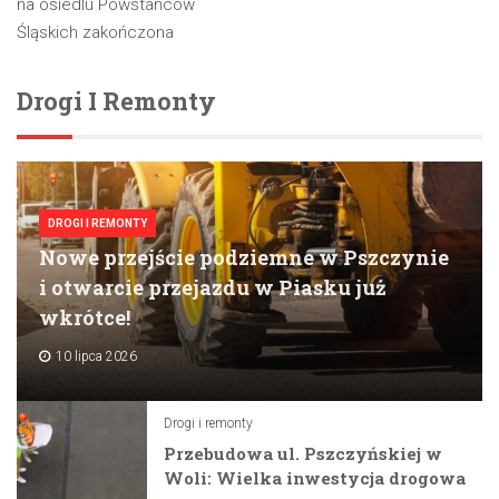
wpisu
na osiedlu Powstańców
Śląskich zakończona
Drogi I Remonty
DROGI I REMONTY
Nowe przejście podziemne w Pszczynie
i otwarcie przejazdu w Piasku już
wkrótce!
10 lipca 2026
Drogi i remonty
Przebudowa ul. Pszczyńskiej w
Woli: Wielka inwestycja drogowa