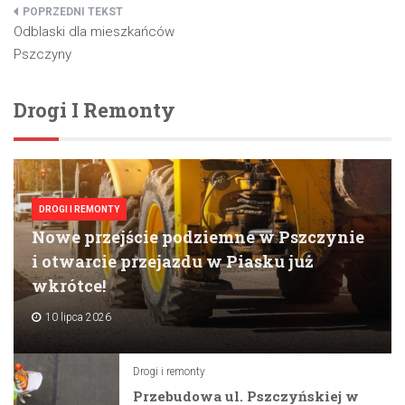
Nawigacja
Odblaski dla mieszkańców
wpisu
Pszczyny
Drogi I Remonty
DROGI I REMONTY
Nowe przejście podziemne w Pszczynie
i otwarcie przejazdu w Piasku już
wkrótce!
10 lipca 2026
Drogi i remonty
Przebudowa ul. Pszczyńskiej w