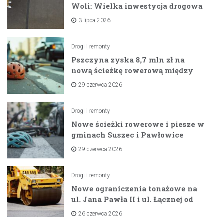
Woli: Wielka inwestycja drogowa
na horyzoncie
3 lipca 2026
Drogi i remonty
Pszczyna zyska 8,7 mln zł na
nową ścieżkę rowerową między
zaporami
29 czerwca 2026
Drogi i remonty
Nowe ścieżki rowerowe i piesze w
gminach Suszec i Pawłowice
dzięki unijnemu wsparciu
29 czerwca 2026
Drogi i remonty
Nowe ograniczenia tonażowe na
ul. Jana Pawła II i ul. Łącznej od
lipca 2026 roku
26 czerwca 2026