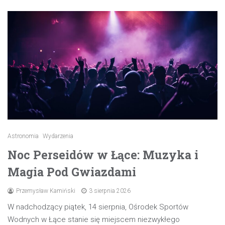
Astronomia
Wydarzenia
Noc Perseidów w Łące: Muzyka i
Magia Pod Gwiazdami
Przemysław Kamiński
3 sierpnia 2026
W nadchodzący piątek, 14 sierpnia, Ośrodek Sportów
Wodnych w Łące stanie się miejscem niezwykłego