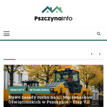
Skip
to
content
pszczynainfo.pl
Twoje źródło
informacji o
Pszczynie
REMONTY
WYDARZENIA
Nowe zasady ruchu na ul. Męczenników
Oświęcimskich w Pszczynie – Etap VII