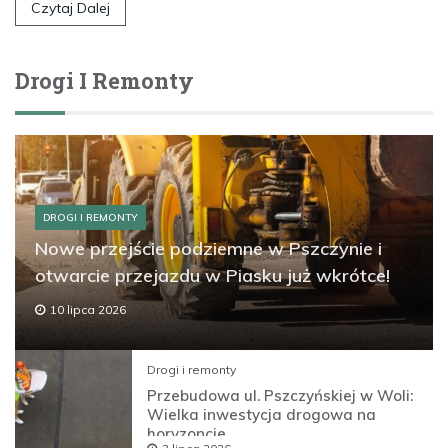
Czytaj Dalej
Drogi I Remonty
DROGI I REMONTY
Nowe przejście podziemne w Pszczynie i
otwarcie przejazdu w Piasku już wkrótce!
10 lipca 2026
Drogi i remonty
Przebudowa ul. Pszczyńskiej w Woli:
Wielka inwestycja drogowa na
horyzoncie