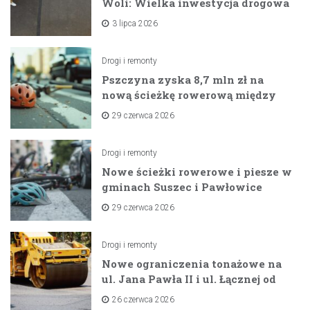
Woli: Wielka inwestycja drogowa
na horyzoncie
3 lipca 2026
Drogi i remonty
Pszczyna zyska 8,7 mln zł na
nową ścieżkę rowerową między
zaporami
29 czerwca 2026
Drogi i remonty
Nowe ścieżki rowerowe i piesze w
gminach Suszec i Pawłowice
dzięki unijnemu wsparciu
29 czerwca 2026
Drogi i remonty
Nowe ograniczenia tonażowe na
ul. Jana Pawła II i ul. Łącznej od
lipca 2026 roku
26 czerwca 2026