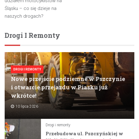
wpisu
udziałem motocyklistów na
Śląsku – co się dzieje na
naszych drogach?
Drogi I Remonty
DROGI I REMONTY
Nowe przejście podziemne w Pszczynie
i otwarcie przejazdu w Piasku już
wkrótce!
10 lipca 2026
Drogi i remonty
Przebudowa ul. Pszczyńskiej w