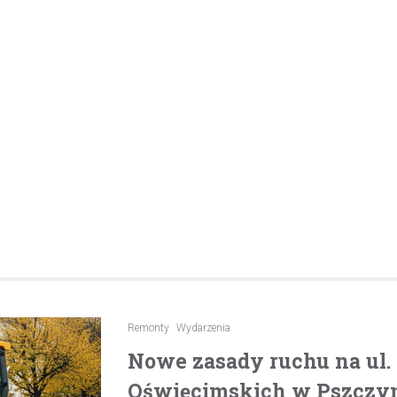
pijanego kierowcę
31 marca 2026
W trakcie podróży drogą S1 p
w kierunku Woli, funkcjonariusz p
bielskiej jednostki prewencji, 
służbą, zauważył pojazd…
Remonty
Wydarzenia
Nowe zasady ruchu na ul
Oświęcimskich w Pszczyni