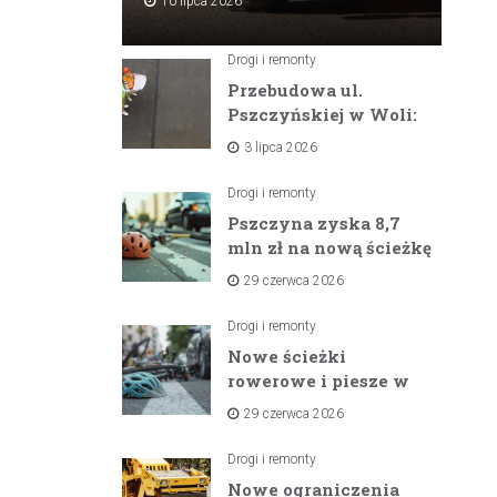
10 lipca 2026
Drogi i remonty
Przebudowa ul.
Pszczyńskiej w Woli:
Wielka inwestycja
3 lipca 2026
drogowa na
horyzoncie
Drogi i remonty
Pszczyna zyska 8,7
mln zł na nową ścieżkę
rowerową między
29 czerwca 2026
zaporami
Drogi i remonty
Nowe ścieżki
rowerowe i piesze w
gminach Suszec i
29 czerwca 2026
Pawłowice dzięki
unijnemu wsparciu
Drogi i remonty
Nowe ograniczenia