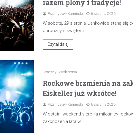
razem plony i tradycje!
Przemysław Kamiński
6 sierpnia 2026
W sobotę, 29 sierpnia, Jankowice staną się
corocznym świętem…
Czytaj dalej
Koncerty
Wydarzenia
Rockowe brzmienia na zak
Eiskeller już wkrótce!
Przemysław Kamiński
6 sierpnia 2026
W ostatni weekend sierpnia miłośnicy rocko
zakończenia lata w…