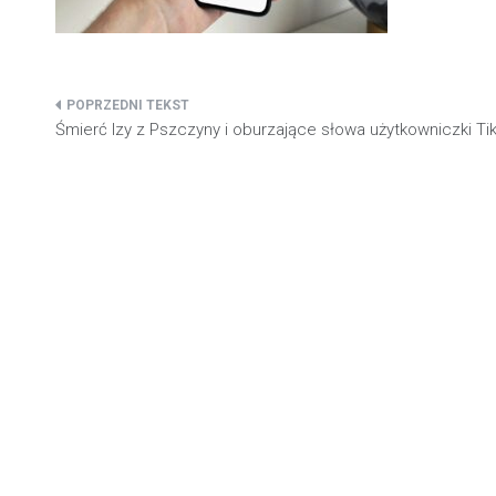
Nawigacja
Śmierć Izy z Pszczyny i oburzające słowa użytkowniczki Ti
wpisu