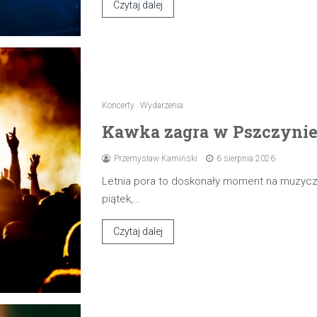
Czytaj dalej
Koncerty
Wydarzenia
Kawka zagra w Pszczynie 7
Przemysław Kamiński
6 sierpnia 2026
Letnia pora to doskonały moment na muzyczn
piątek,…
Czytaj dalej