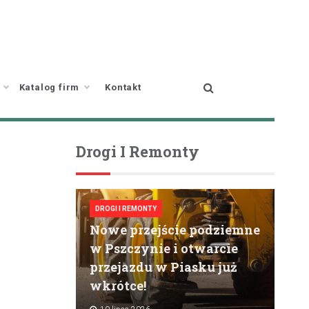
Katalog firm
Kontakt
Drogi I Remonty
DROGI I REMONTY
Nowe przejście podziemne
w Pszczynie i otwarcie
przejazdu w Piasku już
wkrótce!