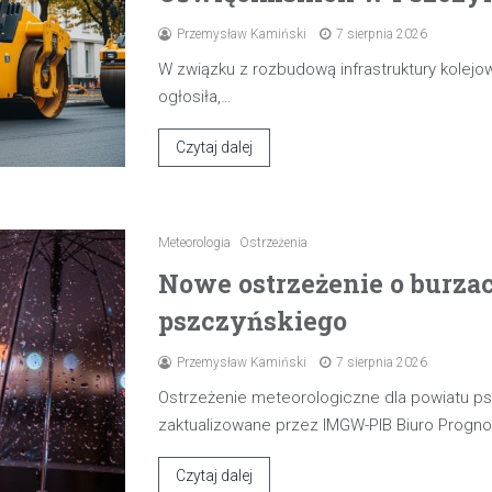
Przemysław Kamiński
7 sierpnia 2026
W związku z rozbudową infrastruktury kolejow
ogłosiła,…
Czytaj dalej
Meteorologia
Ostrzeżenia
Nowe ostrzeżenie o burza
pszczyńskiego
Przemysław Kamiński
7 sierpnia 2026
Ostrzeżenie meteorologiczne dla powiatu p
zaktualizowane przez IMGW-PIB Biuro Progn
Czytaj dalej