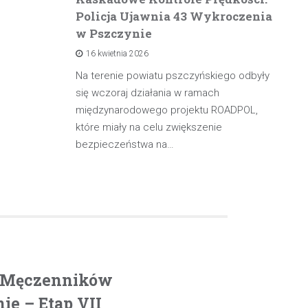
Policja Ujawnia 43 Wykroczenia
n
w Pszczynie
po
16 kwietnia 2026
rowadzącą
olicji z
Na terenie powiatu pszczyńskiego odbyły
W 
będąc poza
się wczoraj działania w ramach
pa
międzynarodowego projektu ROADPOL,
ma
które miały na celu zwiększenie
oś
bezpieczeństwa na…
. Męczenników
e – Etap VII