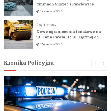
gminach Suszec i Pawłowice
dzięki unijnemu wsparciu
29 czerwca 2026
Drogi i remonty
Nowe ograniczenia tonażowe na
ul. Jana Pawła II i ul. Łącznej od
lipca 2026 roku
26 czerwca 2026
Kronika Policyjna