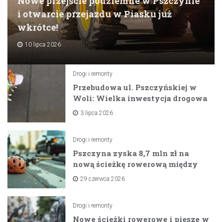
Nowe przejście podziemne w Pszczynie
i otwarcie przejazdu w Piasku już
wkrótce!
10 lipca 2026
Drogi i remonty
Przebudowa ul. Pszczyńskiej w
Woli: Wielka inwestycja drogowa
na horyzoncie
3 lipca 2026
Drogi i remonty
Pszczyna zyska 8,7 mln zł na
nową ścieżkę rowerową między
zaporami
29 czerwca 2026
Drogi i remonty
Nowe ścieżki rowerowe i piesze w