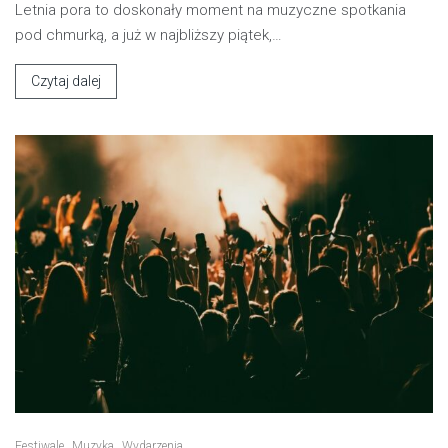
Letnia pora to doskonały moment na muzyczne spotkania
pod chmurką, a już w najbliższy piątek,…
Czytaj dalej
Festiwale
Muzyka
Wydarzenia