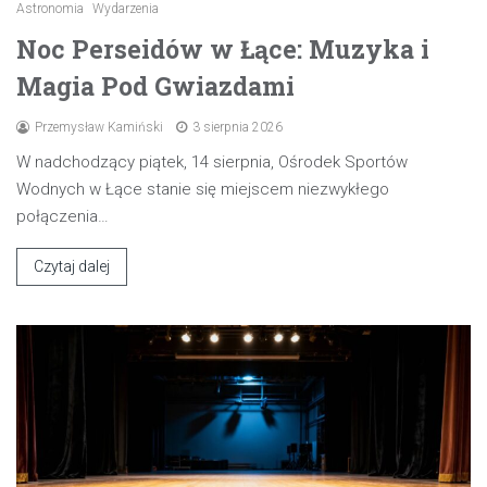
Astronomia
Wydarzenia
Noc Perseidów w Łące: Muzyka i
Magia Pod Gwiazdami
Przemysław Kamiński
3 sierpnia 2026
W nadchodzący piątek, 14 sierpnia, Ośrodek Sportów
Wodnych w Łące stanie się miejscem niezwykłego
połączenia…
Czytaj dalej