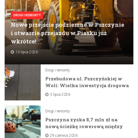
DROGI I REMONTY
Nowe przejście podziemne w Pszczynie
i otwarcie przejazdu w Piasku już
wkrótce!
10 lipca 2026
Drogi i remonty
Przebudowa ul. Pszczyńskiej w
Woli: Wielka inwestycja drogowa
na horyzoncie
3 lipca 2026
Drogi i remonty
Pszczyna zyska 8,7 mln zł na
nową ścieżkę rowerową między
zaporami
29 czerwca 2026