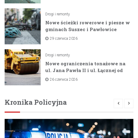
Drogi i remonty
Nowe ścieżki rowerowe i piesze w
gminach Suszec i Pawłowice
dzięki unijnemu wsparciu
29 czerwca 2026
Drogi i remonty
Nowe ograniczenia tonażowe na
ul. Jana Pawła II i ul. Łącznej od
lipca 2026 roku
26 czerwca 2026
Kronika Policyjna