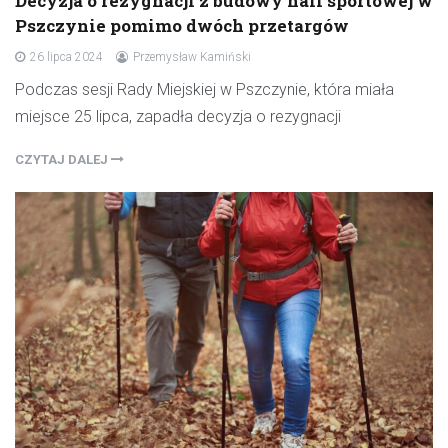
Decyzja o rezygnacji z budowy hali sportowej w
Pszczynie pomimo dwóch przetargów
26 lipca 2024
Przemysław Kamiński
Podczas sesji Rady Miejskiej w Pszczynie, która miała
miejsce 25 lipca, zapadła decyzja o rezygnacji
CZYTAJ DALEJ