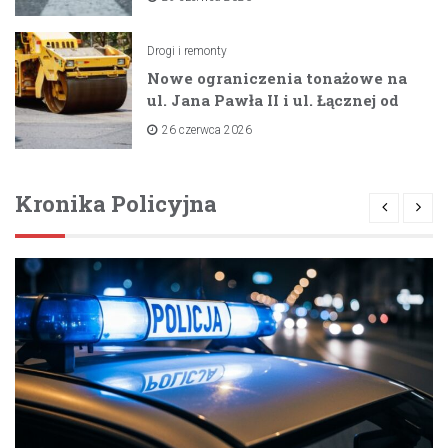
Drogi i remonty
Nowe ograniczenia tonażowe na
ul. Jana Pawła II i ul. Łącznej od
lipca 2026 roku
26 czerwca 2026
Kronika Policyjna