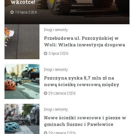
wkrótce!
10 lipca 2026
Drogi i remonty
Przebudowa ul. Pszczyńskiej w
Woli: Wielka inwestycja drogowa
na horyzoncie
3 lipca 2026
Drogi i remonty
Pszczyna zyska 8,7 mln zł na
nową ścieżkę rowerową między
zaporami
29 czerwca 2026
Drogi i remonty
Nowe ścieżki rowerowe i piesze w
gminach Suszec i Pawłowice
dzięki unijnemu wsparciu
29 czerwca 2026