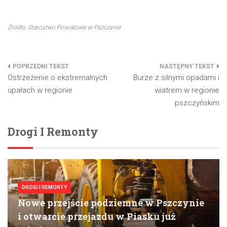
Źródło: Starostwo Powiatowe w Pszczynie
Nawigacja
Ostrzeżenie o ekstremalnych
Burze z silnymi opadami i
wpisu
upałach w regionie
wiatrem w regionie
pszczyńskim
Drogi I Remonty
DROGI I REMONTY
Nowe przejście podziemne w Pszczynie
i otwarcie przejazdu w Piasku już