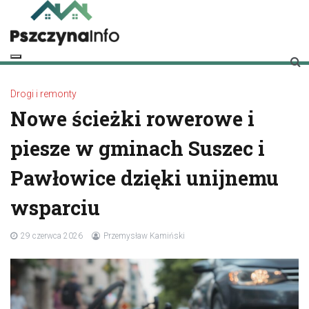
Skip
to
content
pszczynainfo.pl
Twoje źródło informacji o Pszczynie
Drogi i remonty
Nowe ścieżki rowerowe i
piesze w gminach Suszec i
Pawłowice dzięki unijnemu
wsparciu
29 czerwca 2026
Przemysław Kamiński