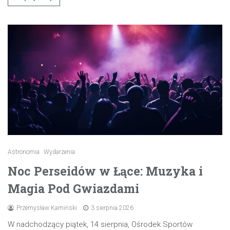
Astronomia
Wydarzenia
Noc Perseidów w Łące: Muzyka i
Magia Pod Gwiazdami
Przemysław Kamiński
3 sierpnia 2026
W nadchodzący piątek, 14 sierpnia, Ośrodek Sportów