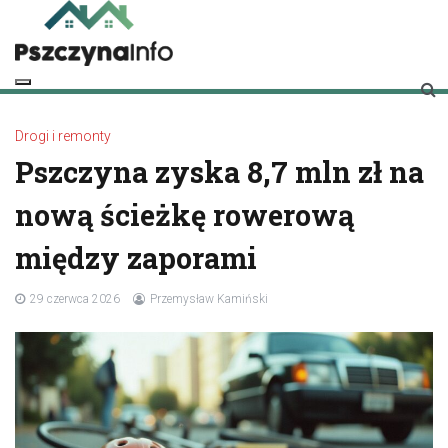
Skip
to
content
pszczynainfo.pl
Twoje źródło informacji o Pszczynie
Drogi i remonty
Pszczyna zyska 8,7 mln zł na
nową ścieżkę rowerową
między zaporami
29 czerwca 2026
Przemysław Kamiński