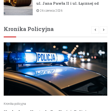
ul. Jana Pawła II i ul. Łącznej od
lipca 2026 roku
26 czerwca 2026
Kronika Policyjna
Kronika policyjna