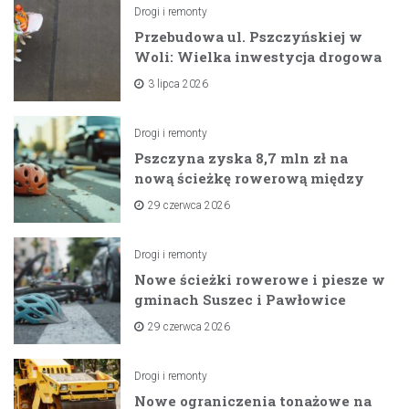
Drogi i remonty
Przebudowa ul. Pszczyńskiej w
Woli: Wielka inwestycja drogowa
na horyzoncie
3 lipca 2026
Drogi i remonty
Pszczyna zyska 8,7 mln zł na
nową ścieżkę rowerową między
zaporami
29 czerwca 2026
Drogi i remonty
Nowe ścieżki rowerowe i piesze w
gminach Suszec i Pawłowice
dzięki unijnemu wsparciu
29 czerwca 2026
Drogi i remonty
Nowe ograniczenia tonażowe na