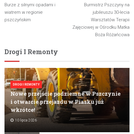
Nawigacja
Burze z silnymi opadami i
Burmistrz Pszczyny na
wpisu
wiatrem w regionie
jubileuszu 30-lecia
pszczyńskim
Warsztatów Terapii
Zajęciowej w Ośrodku Matka
Boża Różańcowa
Drogi I Remonty
DROGI I REMONTY
Nowe przejście podziemne w Pszczynie
i otwarcie przejazdu w Piasku już
wkrótce!
10 lipca 2026