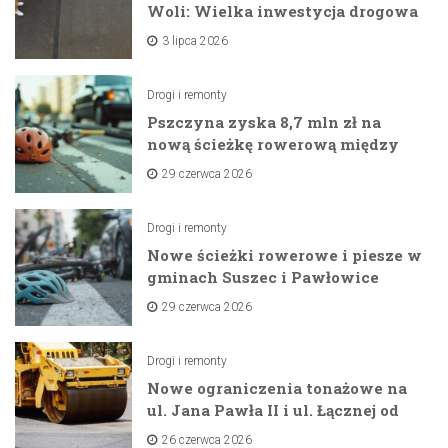
Woli: Wielka inwestycja drogowa
na horyzoncie
3 lipca 2026
Drogi i remonty
Pszczyna zyska 8,7 mln zł na
nową ścieżkę rowerową między
zaporami
29 czerwca 2026
Drogi i remonty
Nowe ścieżki rowerowe i piesze w
gminach Suszec i Pawłowice
dzięki unijnemu wsparciu
29 czerwca 2026
Drogi i remonty
Nowe ograniczenia tonażowe na
ul. Jana Pawła II i ul. Łącznej od
lipca 2026 roku
26 czerwca 2026