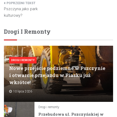
Nawigacja
Pszczyna jako park
wpisu
kulturowy?
Drogi I Remonty
DROGI I REMONTY
Nowe przejście podziemne w Pszczynie
i otwarcie przejazdu w Piasku już
wkrótce!
10 lipca 2026
Drogi i remonty
Przebudowa ul. Pszczyńskiej w