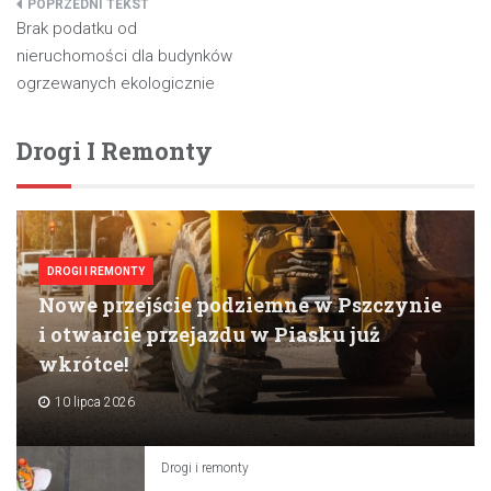
Nawigacja
Brak podatku od
wpisu
nieruchomości dla budynków
ogrzewanych ekologicznie
Drogi I Remonty
DROGI I REMONTY
Nowe przejście podziemne w Pszczynie
i otwarcie przejazdu w Piasku już
wkrótce!
10 lipca 2026
Drogi i remonty