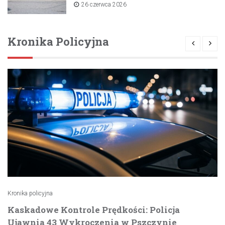
lipca 2026 roku
26 czerwca 2026
Kronika Policyjna
Kronika policyjna
Kaskadowe Kontrole Prędkości: Policja
Ujawnia 43 Wykroczenia w Pszczynie