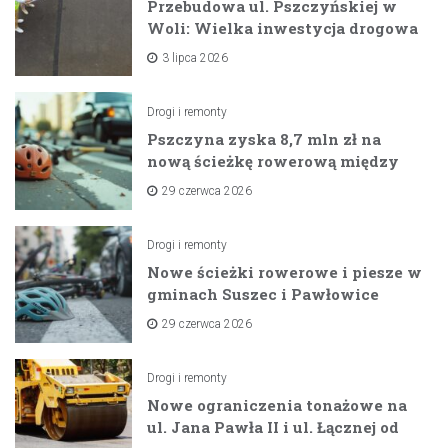
Przebudowa ul. Pszczyńskiej w
Woli: Wielka inwestycja drogowa
na horyzoncie
3 lipca 2026
Drogi i remonty
Pszczyna zyska 8,7 mln zł na
nową ścieżkę rowerową między
zaporami
29 czerwca 2026
Drogi i remonty
Nowe ścieżki rowerowe i piesze w
gminach Suszec i Pawłowice
dzięki unijnemu wsparciu
29 czerwca 2026
Drogi i remonty
Nowe ograniczenia tonażowe na
ul. Jana Pawła II i ul. Łącznej od