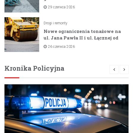
dzięki unijnemu wsparciu
29 czerwca 2026
Drogi i remonty
Nowe ograniczenia tonażowe na
ul. Jana Pawła II i ul. Łącznej od
lipca 2026 roku
26 czerwca 2026
Kronika Policyjna