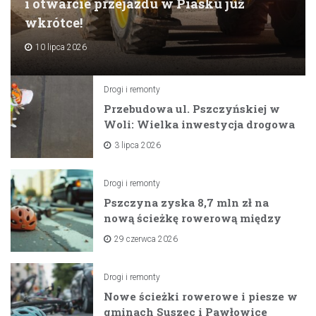
i otwarcie przejazdu w Piasku już
wkrótce!
10 lipca 2026
Drogi i remonty
Przebudowa ul. Pszczyńskiej w
Woli: Wielka inwestycja drogowa
na horyzoncie
3 lipca 2026
Drogi i remonty
Pszczyna zyska 8,7 mln zł na
nową ścieżkę rowerową między
zaporami
29 czerwca 2026
Drogi i remonty
Nowe ścieżki rowerowe i piesze w
gminach Suszec i Pawłowice