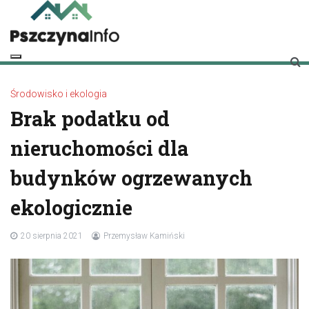
Skip
to
content
pszczynainfo.pl
Twoje źródło informacji o Pszczynie
Środowisko i ekologia
Brak podatku od
nieruchomości dla
budynków ogrzewanych
ekologicznie
20 sierpnia 2021
Przemysław Kamiński