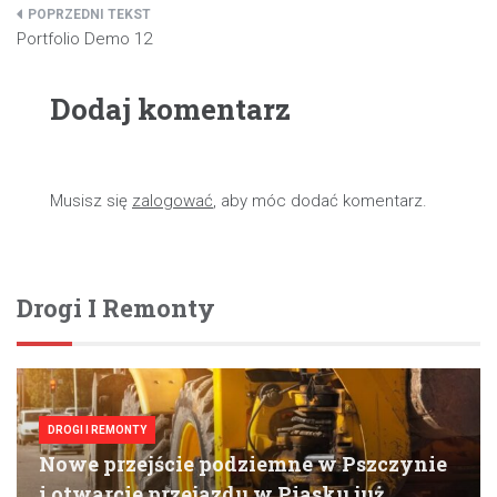
Nawigacja
Portfolio Demo 12
wpisu
Dodaj komentarz
Musisz się
zalogować
, aby móc dodać komentarz.
Drogi I Remonty
DROGI I REMONTY
Nowe przejście podziemne w Pszczynie
i otwarcie przejazdu w Piasku już