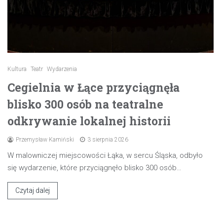
Kultura
Teatr
Wydarzenia
Cegielnia w Łące przyciągnęła
blisko 300 osób na teatralne
odkrywanie lokalnej historii
Przemysław Kamiński
3 sierpnia 2026
W malowniczej miejscowości Łąka, w sercu Śląska, odbyło
się wydarzenie, które przyciągnęło blisko 300 osób…
Czytaj dalej