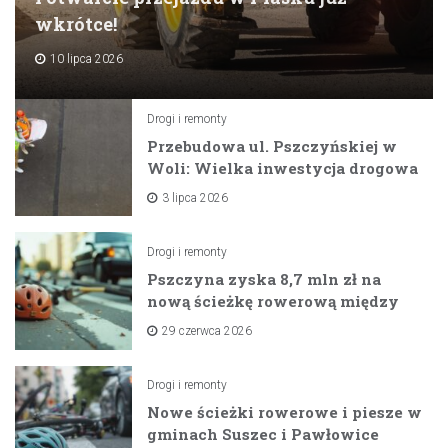
wkrótce!
10 lipca 2026
Drogi i remonty
Przebudowa ul. Pszczyńskiej w
Woli: Wielka inwestycja drogowa
na horyzoncie
3 lipca 2026
Drogi i remonty
Pszczyna zyska 8,7 mln zł na
nową ścieżkę rowerową między
zaporami
29 czerwca 2026
Drogi i remonty
Nowe ścieżki rowerowe i piesze w
gminach Suszec i Pawłowice