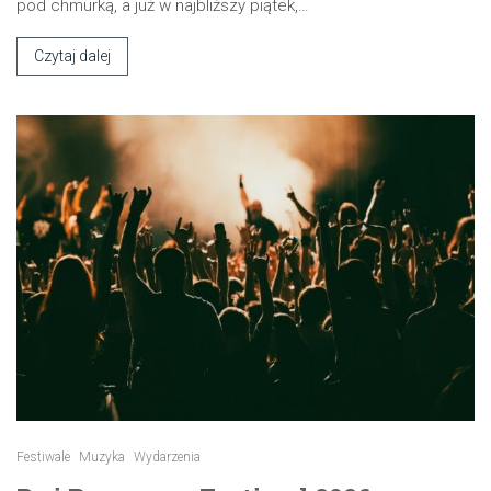
pod chmurką, a już w najbliższy piątek,…
Czytaj dalej
Festiwale
Muzyka
Wydarzenia