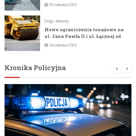
dzięki unijnemu wsparciu
29 czerwca 2026
Drogi i remonty
Nowe ograniczenia tonażowe na
ul. Jana Pawła II i ul. Łącznej od
lipca 2026 roku
26 czerwca 2026
Kronika Policyjna