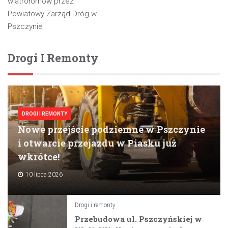
wpisu
wiatrołomów przez
Powiatowy Zarząd Dróg w
Pszczynie
Drogi I Remonty
DROGI I REMONTY
Nowe przejście podziemne w Pszczynie
i otwarcie przejazdu w Piasku już
wkrótce!
10 lipca 2026
Drogi i remonty
Przebudowa ul. Pszczyńskiej w