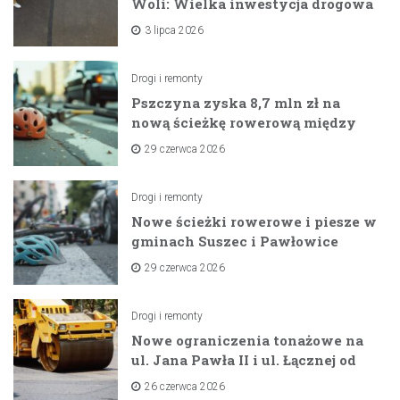
Woli: Wielka inwestycja drogowa
na horyzoncie
3 lipca 2026
Drogi i remonty
Pszczyna zyska 8,7 mln zł na
nową ścieżkę rowerową między
zaporami
29 czerwca 2026
Drogi i remonty
Nowe ścieżki rowerowe i piesze w
gminach Suszec i Pawłowice
dzięki unijnemu wsparciu
29 czerwca 2026
Drogi i remonty
Nowe ograniczenia tonażowe na
ul. Jana Pawła II i ul. Łącznej od
lipca 2026 roku
26 czerwca 2026