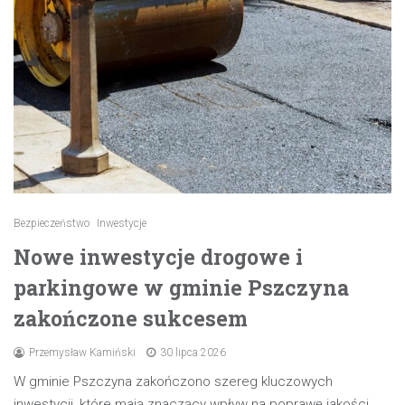
Bezpieczeństwo
Inwestycje
Nowe inwestycje drogowe i
parkingowe w gminie Pszczyna
zakończone sukcesem
Przemysław Kamiński
30 lipca 2026
W gminie Pszczyna zakończono szereg kluczowych
inwestycji, które mają znaczący wpływ na poprawę jakości