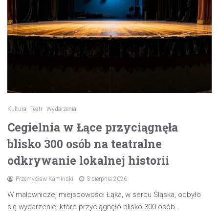
Kultura
Teatr
Wydarzenia
Cegielnia w Łące przyciągnęła
blisko 300 osób na teatralne
odkrywanie lokalnej historii
Przemysław Kamiński
3 sierpnia 2026
W malowniczej miejscowości Łąka, w sercu Śląska, odbyło
się wydarzenie, które przyciągnęło blisko 300 osób…