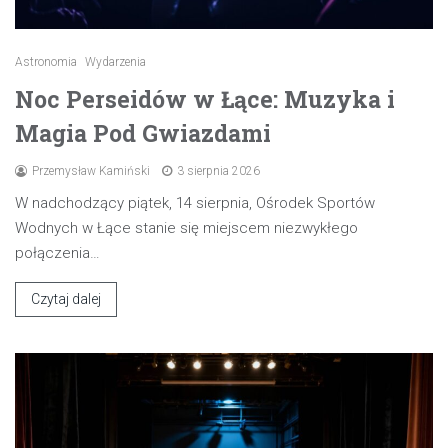
Astronomia
Wydarzenia
Noc Perseidów w Łące: Muzyka i
Magia Pod Gwiazdami
Przemysław Kamiński
3 sierpnia 2026
W nadchodzący piątek, 14 sierpnia, Ośrodek Sportów
Wodnych w Łące stanie się miejscem niezwykłego
połączenia…
Czytaj dalej