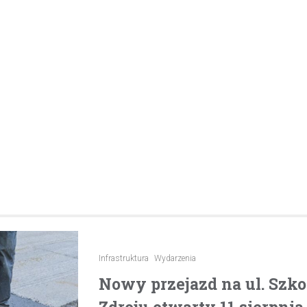
pijanego kierowcę
31 marca 2026
W trakcie podróży drogą S1 p
w kierunku Woli, funkcjonariusz p
bielskiej jednostki prewencji, 
służbą, zauważył pojazd…
Infrastruktura
Wydarzenia
Nowy przejazd na ul. Szk