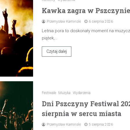
Kawka zagra w Pszczynie 7
Przemysław Kamiński
6 sierpnia 2026
Letnia pora to doskonały moment na muzyczn
piątek,…
Czytaj dalej
Festiwale
Muzyka
Wydarzenia
Dni Pszczyny Festiwal 20
sierpnia w sercu miasta
Przemysław Kamiński
5 sierpnia 2026