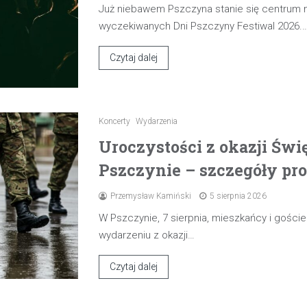
Już niebawem Pszczyna stanie się centrum
wyczekiwanych Dni Pszczyny Festiwal 2026.
Czytaj dalej
Koncerty
Wydarzenia
Uroczystości z okazji Świ
Pszczynie – szczegóły pr
Przemysław Kamiński
5 sierpnia 2026
W Pszczynie, 7 sierpnia, mieszkańcy i gośc
wydarzeniu z okazji…
Czytaj dalej