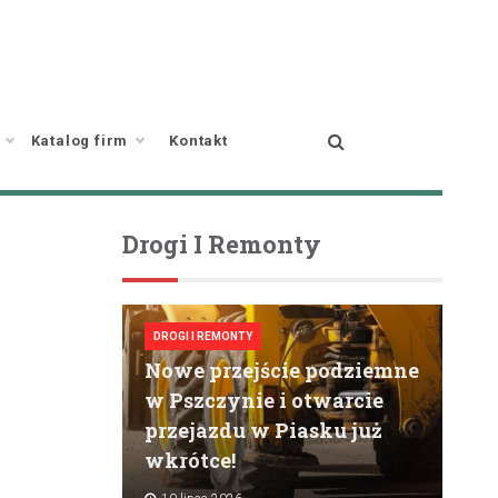
Katalog firm
Kontakt
Drogi I Remonty
DROGI I REMONTY
Nowe przejście podziemne
w Pszczynie i otwarcie
przejazdu w Piasku już
wkrótce!