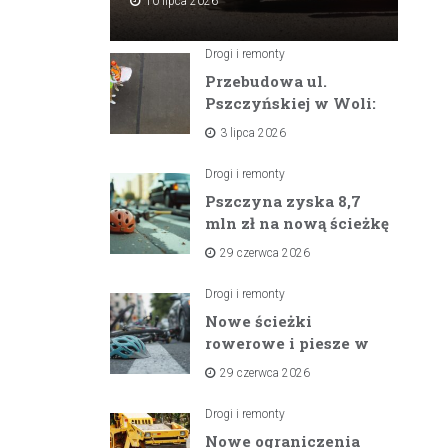
10 lipca 2026
Drogi i remonty
Przebudowa ul.
Pszczyńskiej w Woli:
Wielka inwestycja
3 lipca 2026
drogowa na
horyzoncie
Drogi i remonty
Pszczyna zyska 8,7
mln zł na nową ścieżkę
rowerową między
29 czerwca 2026
zaporami
Drogi i remonty
Nowe ścieżki
rowerowe i piesze w
gminach Suszec i
29 czerwca 2026
Pawłowice dzięki
unijnemu wsparciu
Drogi i remonty
Nowe ograniczenia