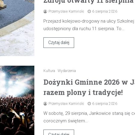
Zdroju otwarty 11 sierpnia
Przemysław Kamiński
6 sierpnia 2026
Przejazd kolejowo-drogowy na ulicy Szkolne
udostępniony dla ruchu 11 sierpnia. To…
Czytaj dalej
Kultura
Wydarzenia
Dożynki Gminne 2026 w J
razem plony i tradycje!
Przemysław Kamiński
6 sierpnia 2026
W sobotę, 29 sierpnia, Jankowice staną się
corocznym świętem…
Czytaj dalej