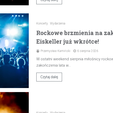
Koncerty
Wydarzenia
Rockowe brzmienia na zak
Eiskeller już wkrótce!
Przemysław Kamiński
6 sierpnia 2026
W ostatni weekend sierpnia miłośnicy rocko
zakończenia lata w…
Czytaj dalej
Koncerty
Wydarzenia