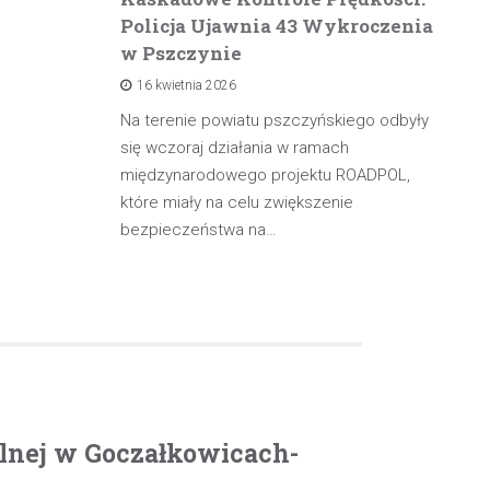
Policja Ujawnia 43 Wykroczenia
n
w Pszczynie
po
16 kwietnia 2026
rowadzącą
olicji z
Na terenie powiatu pszczyńskiego odbyły
W 
będąc poza
się wczoraj działania w ramach
pa
międzynarodowego projektu ROADPOL,
ma
które miały na celu zwiększenie
oś
bezpieczeństwa na…
olnej w Goczałkowicach-