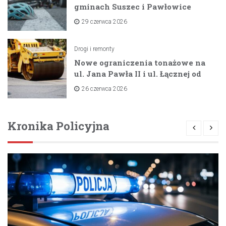
gminach Suszec i Pawłowice
dzięki unijnemu wsparciu
29 czerwca 2026
Drogi i remonty
Nowe ograniczenia tonażowe na
ul. Jana Pawła II i ul. Łącznej od
lipca 2026 roku
26 czerwca 2026
Kronika Policyjna