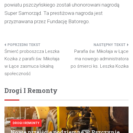
powiatu pszczyńskiego zostali uhonorowani nagrodą
Super Samorząd. Ta prestiżowa nagroda jest
przyznawana przez Fundację Batorego.
Nawigacja
Śmierć proboszcza Leszka
Parafia św. Mikołaja w Łące
wpisu
Kozika z parafii św. Mikołaja
ma nowego administratora
w Łące zasmuca lokalną
po śmierci ks. Leszka Kozika
społeczność
Drogi I Remonty
DROGI I REMONTY
Nowe przejście podziemne w Pszczynie