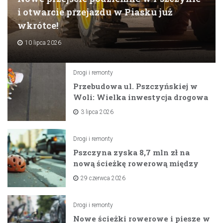
i otwarcie przejazdu w Piasku już
wkrótce!
10 lipca 2026
Drogi i remonty
Przebudowa ul. Pszczyńskiej w
Woli: Wielka inwestycja drogowa
na horyzoncie
3 lipca 2026
Drogi i remonty
Pszczyna zyska 8,7 mln zł na
nową ścieżkę rowerową między
zaporami
29 czerwca 2026
Drogi i remonty
Nowe ścieżki rowerowe i piesze w