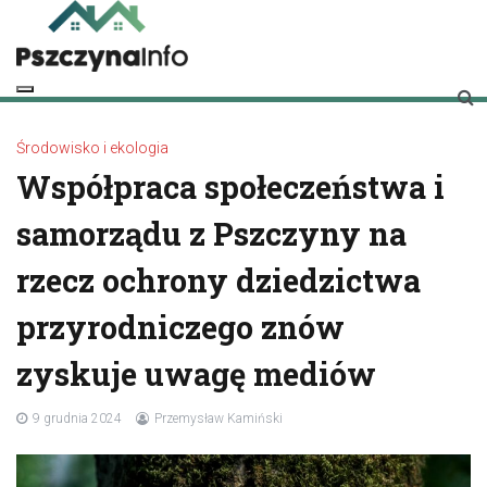
Skip
to
content
pszczynainfo.pl
Twoje źródło informacji o Pszczynie
Środowisko i ekologia
Współpraca społeczeństwa i
samorządu z Pszczyny na
rzecz ochrony dziedzictwa
przyrodniczego znów
zyskuje uwagę mediów
9 grudnia 2024
Przemysław Kamiński