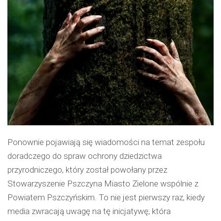
Ponownie pojawiają się wiadomości na temat zespołu
doradczego do spraw ochrony dziedzictwa
przyrodniczego, który został powołany przez
Stowarzyszenie Pszczyna Miasto Zielone wspólnie z
Powiatem Pszczyńskim. To nie jest pierwszy raz, kiedy
media zwracają uwagę na tę inicjatywę, która